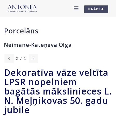
IENĀKT
Porcelāns
Neimane-Kateņeva Olga
2
/
2
Dekoratīva vāze veltīta
LPSR nopelniem
bagātās mākslinieces L.
N. Meļņikovas 50. gadu
jubile