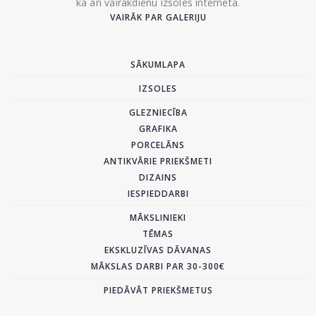
kā arī vairākdienu izsoles internetā.
VAIRĀK PAR GALERIJU
SĀKUMLAPA
IZSOLES
GLEZNIECĪBA
GRAFIKA
PORCELĀNS
ANTIKVĀRIE PRIEKŠMETI
DIZAINS
IESPIEDDARBI
MĀKSLINIEKI
TĒMAS
EKSKLUZĪVAS DĀVANAS
MĀKSLAS DARBI PAR 30-300€
PIEDĀVĀT PRIEKŠMETUS