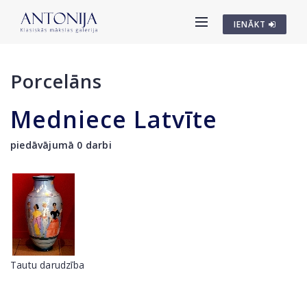
IENĀKT
Porcelāns
Medniece Latvīte
piedāvājumā 0 darbi
Tautu darudzība