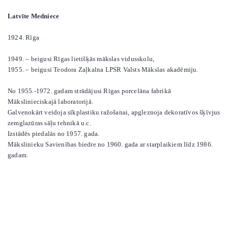
Latvīte Medniece
1924. Rīga
1949. – beigusi Rīgas lietišķās mākslas vidusskolu,
1955. – beigusi Teodora Zaļkalna LPSR Valsts Mākslas akadēmiju.
No 1955.-1972. gadam strādājusi Rīgas porcelāna fabrikā
Mākslinieciskajā laboratorijā.
Galvenokārt veidoja sīkplastiku ražošanai, apgleznoja dekoratīvos šķīvjus
zemglazūras sāļu tehnikā u.c.
Izstādēs piedalās no 1957. gada.
Mākslinieku Savienības biedre no 1960. gada ar starplaikiem līdz 1986.
gadam.