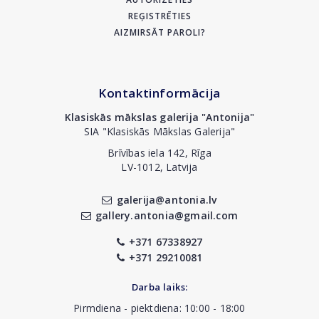
REĢISTRĒTIES
AIZMIRSĀT PAROLI?
Kontaktinformācija
Klasiskās mākslas galerija "Antonija"
SIA "Klasiskās Mākslas Galerija"
Brīvības iela 142, Rīga
LV-1012, Latvija
galerija@antonia.lv
gallery.antonia@gmail.com
+371 67338927
+371 29210081
Darba laiks:
Pirmdiena - piektdiena: 10:00 - 18:00