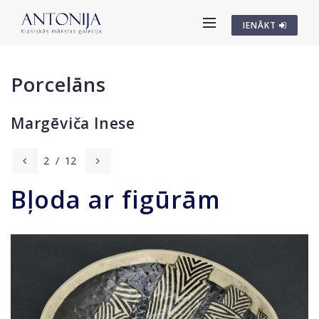
IENĀKT
Porcelāns
Margēviča Inese
2
/
12
Bļoda ar figūrām