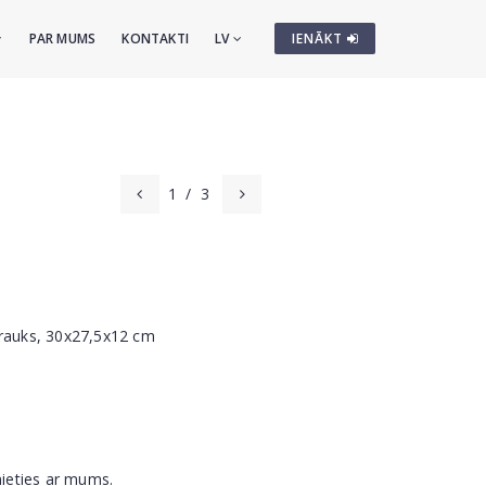
PAR MUMS
KONTAKTI
LV
IENĀKT
1
/
3
trauks, 30x27,5x12 cm
nieties ar mums.