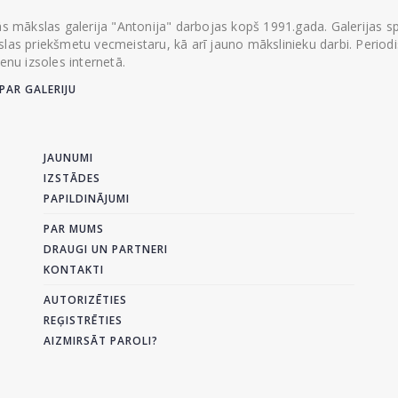
ās mākslas galerija "Antonija" darbojas kopš 1991.gada. Galerijas spec
las priekšmetu vecmeistaru, kā arī jauno mākslinieku darbi. Periodisk
ienu izsoles internetā.
PAR GALERIJU
JAUNUMI
IZSTĀDES
PAPILDINĀJUMI
PAR MUMS
DRAUGI UN PARTNERI
KONTAKTI
AUTORIZĒTIES
REĢISTRĒTIES
AIZMIRSĀT PAROLI?