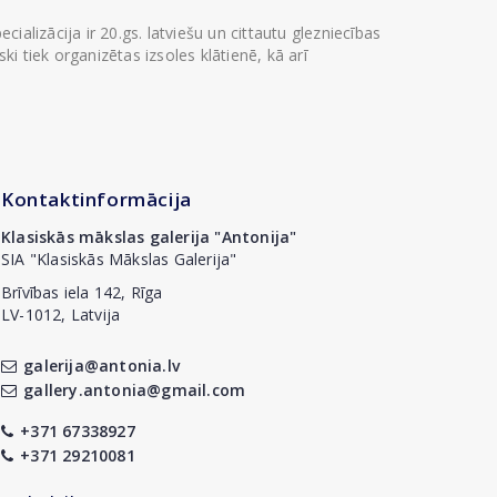
ializācija ir 20.gs. latviešu un cittautu glezniecības
i tiek organizētas izsoles klātienē, kā arī
Kontaktinformācija
Klasiskās mākslas galerija "Antonija"
SIA "Klasiskās Mākslas Galerija"
Brīvības iela 142, Rīga
LV-1012, Latvija
galerija@antonia.lv
gallery.antonia@gmail.com
+371 67338927
+371 29210081