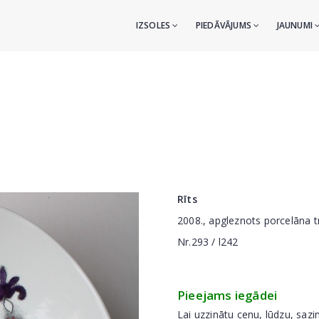
IZSOLES
PIEDĀVĀJUMS
JAUNUMI
Rīts
2008., apgleznots porcelāna 
Nr.293 / l242
Pieejams iegādei
Lai uzzinātu cenu, lūdzu, sazi