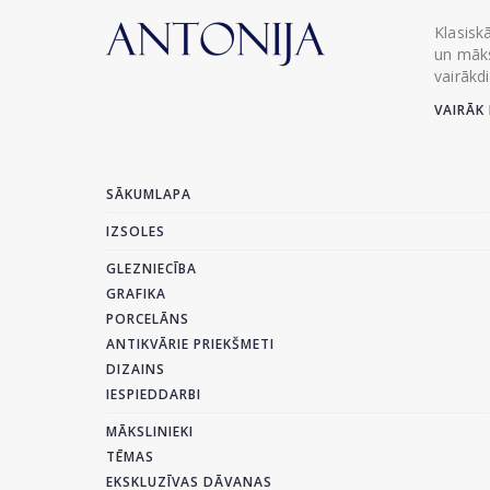
Klasisk
un māks
vairākd
VAIRĀK 
SĀKUMLAPA
IZSOLES
GLEZNIECĪBA
GRAFIKA
PORCELĀNS
ANTIKVĀRIE PRIEKŠMETI
DIZAINS
IESPIEDDARBI
MĀKSLINIEKI
TĒMAS
EKSKLUZĪVAS DĀVANAS