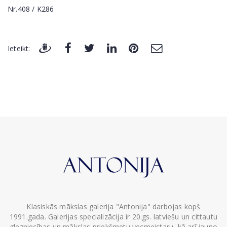
Nr.408 / K286
Ieteikt:
Klasiskās mākslas galerija "Antonija" darbojas kopš
1991.gada. Galerijas specializācija ir 20.gs. latviešu un cittautu
glezniecības un mākslas priekšmetu vecmeistaru, kā arī jauno