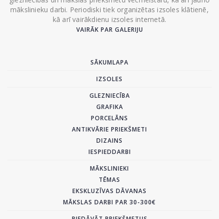
mākslinieku darbi. Periodiski tiek organizētas izsoles klātienē,
kā arī vairākdienu izsoles internetā.
VAIRĀK PAR GALERIJU
SĀKUMLAPA
IZSOLES
GLEZNIECĪBA
GRAFIKA
PORCELĀNS
ANTIKVĀRIE PRIEKŠMETI
DIZAINS
IESPIEDDARBI
MĀKSLINIEKI
TĒMAS
EKSKLUZĪVAS DĀVANAS
MĀKSLAS DARBI PAR 30-300€
PIEDĀVĀT PRIEKŠMETUS