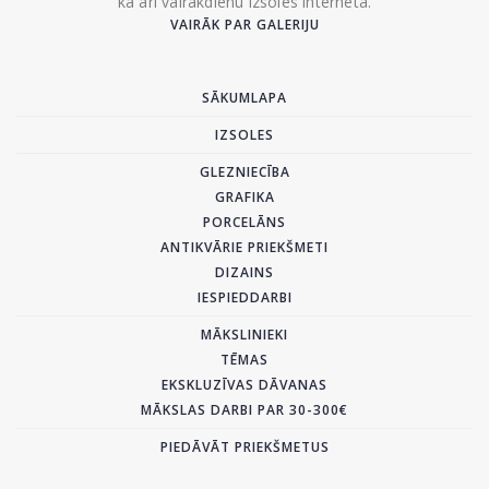
kā arī vairākdienu izsoles internetā.
VAIRĀK PAR GALERIJU
SĀKUMLAPA
IZSOLES
GLEZNIECĪBA
GRAFIKA
PORCELĀNS
ANTIKVĀRIE PRIEKŠMETI
DIZAINS
IESPIEDDARBI
MĀKSLINIEKI
TĒMAS
EKSKLUZĪVAS DĀVANAS
MĀKSLAS DARBI PAR 30-300€
PIEDĀVĀT PRIEKŠMETUS