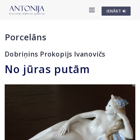
IENĀKT
Porcelāns
Dobriņins Prokopijs Ivanovičs
No jūras putām