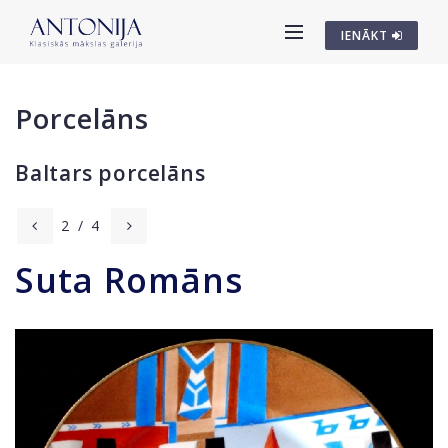
IENĀKT
Porcelāns
Baltars porcelāns
2
/
4
Suta Romāns