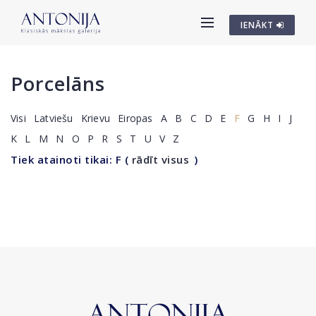
IENĀKT
Porcelāns
Visi
Latviešu
Krievu
Eiropas
A
B
C
D
E
F
G
H
I
J
K
L
M
N
O
P
R
S
T
U
V
Z
Tiek atainoti tikai: F
(
rādīt visus
)