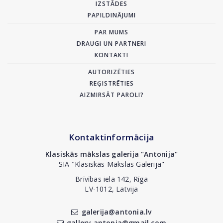
IZSTĀDES
PAPILDINĀJUMI
PAR MUMS
DRAUGI UN PARTNERI
KONTAKTI
AUTORIZĒTIES
REĢISTRĒTIES
AIZMIRSĀT PAROLI?
Kontaktinformācija
Klasiskās mākslas galerija "Antonija"
SIA "Klasiskās Mākslas Galerija"
Brīvības iela 142, Rīga
LV-1012, Latvija
galerija@antonia.lv
gallery.antonia@gmail.com