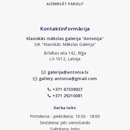
AIZMIRSĀT PAROLI?
Kontaktinformācija
Klasiskās mākslas galerija "Antonija"
SIA "Klasiskās Mākslas Galerija"
Brīvības iela 142, Rīga
LV-1012, Latvija
galerija@antonia.lv
gallery.antonia@gmail.com
+371 67338927
+371 29210081
Darba laiks:
Pirmdiena - piektdiena: 10:00 - 18:00
Sestdiena: pēc vienošanās
Svētdiena: brīvs