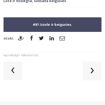
Lote ir noslēgta, solīšana beigusies
#81 Izsole ir beigusies.
Ieteikt:
Iepriekšējā / nākamā lote:
‹
›