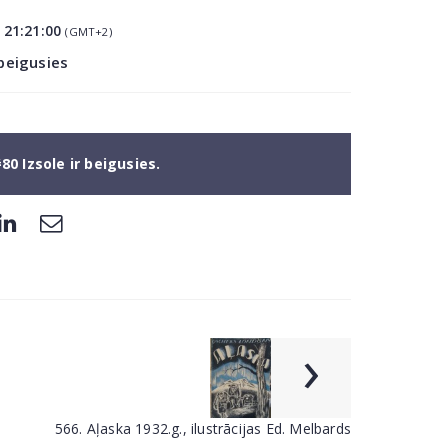
6
21:21:00
(GMT+2)
 beigusies
80 Izsole ir beigusies.
›
566. Aļaska 1932.g., ilustrācijas Ed. Melbards