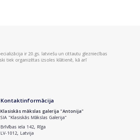
ializācija ir 20.gs. latviešu un cittautu glezniecības
i tiek organizētas izsoles klātienē, kā arī
Kontaktinformācija
Klasiskās mākslas galerija "Antonija"
SIA "Klasiskās Mākslas Galerija"
Brīvības iela 142, Rīga
LV-1012, Latvija