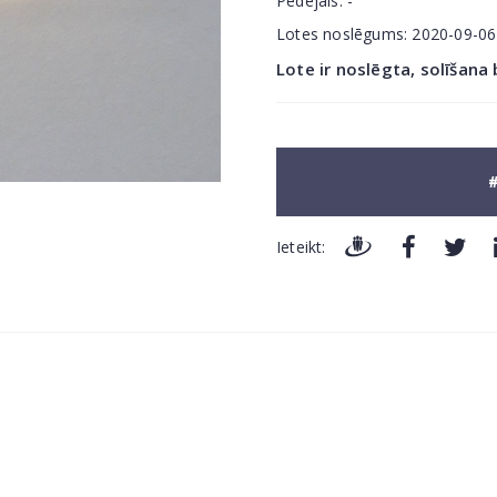
Pēdējais:
-
Lotes noslēgums:
2020-09-0
Lote ir noslēgta, solīšana
#
Ieteikt: