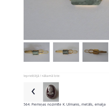
Iepriekšējā / nākamā lote:
‹
564. Piemiņas nozimīte K. Ulmanis, metāls, emalja