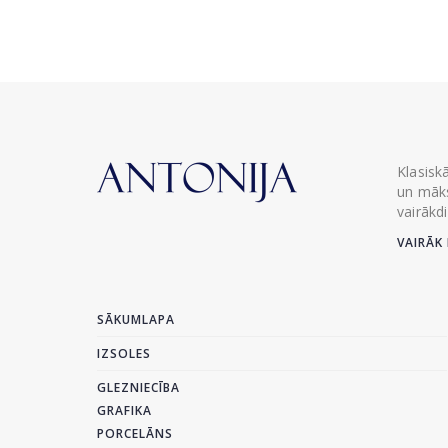
Klasisk
un māks
vairākd
VAIRĀK 
SĀKUMLAPA
IZSOLES
GLEZNIECĪBA
GRAFIKA
PORCELĀNS