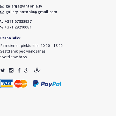
galerija@antonia.lv
gallery.antonia@gmail.com
+371 67338927
+371 29210081
Darba laiks:
Pirmdiena - piektdiena: 10:00 - 18:00
Sestdiena: pēc vienošanās
Svētdiena: brīvs