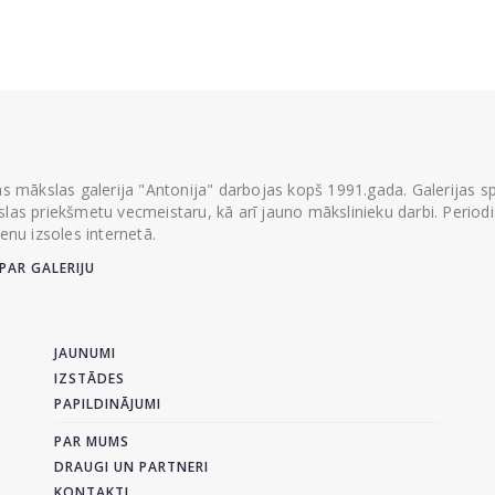
ās mākslas galerija "Antonija" darbojas kopš 1991.gada. Galerijas spec
las priekšmetu vecmeistaru, kā arī jauno mākslinieku darbi. Periodisk
ienu izsoles internetā.
PAR GALERIJU
JAUNUMI
IZSTĀDES
PAPILDINĀJUMI
PAR MUMS
DRAUGI UN PARTNERI
KONTAKTI