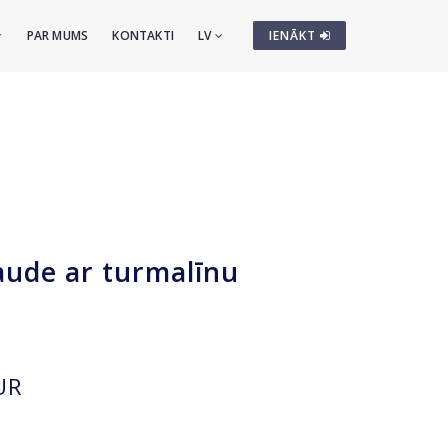
PAR MUMS
KONTAKTI
LV
IENĀKT
aude ar turmalīnu
UR