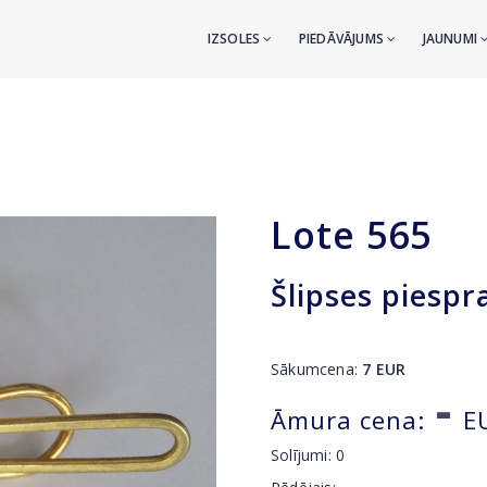
IZSOLES
PIEDĀVĀJUMS
JAUNUMI
Lote
565
Šlipses piespr
Sākumcena:
7
EUR
-
Āmura cena:
E
Solījumi:
0