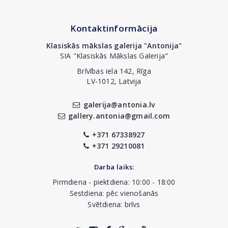
Kontaktinformācija
Klasiskās mākslas galerija "Antonija"
SIA "Klasiskās Mākslas Galerija"
Brīvības iela 142, Rīga
LV-1012, Latvija
galerija@antonia.lv
gallery.antonia@gmail.com
+371 67338927
+371 29210081
Darba laiks:
Pirmdiena - piektdiena: 10:00 - 18:00
Sestdiena: pēc vienošanās
Svētdiena: brīvs