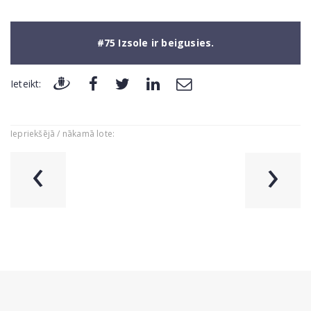
#75 Izsole ir beigusies.
Ieteikt:
Iepriekšējā / nākamā lote:
‹
›