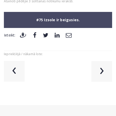
Atainoti pēdējie 3 solīšanas notikumu ieraksti.
#75 Izsole ir beigusies.
Ieteikt:
Iepriekšējā / nākamā lote:
‹
›