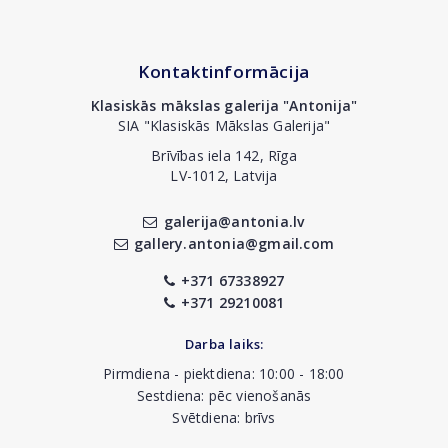
Kontaktinformācija
Klasiskās mākslas galerija "Antonija"
SIA "Klasiskās Mākslas Galerija"
Brīvības iela 142, Rīga
LV-1012, Latvija
galerija@antonia.lv
gallery.antonia@gmail.com
+371 67338927
+371 29210081
Darba laiks:
Pirmdiena - piektdiena: 10:00 - 18:00
Sestdiena: pēc vienošanās
Svētdiena: brīvs