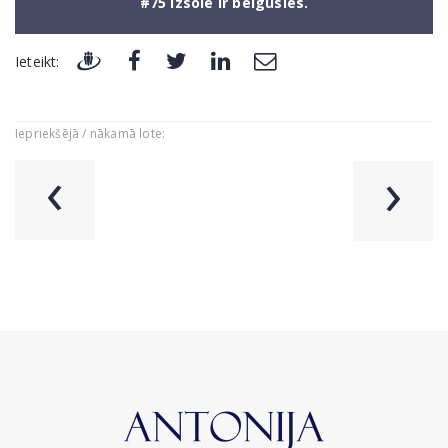
#75 Izsole ir beigusies.
Ieteikt:
Iepriekšējā / nākamā lote:
‹
›