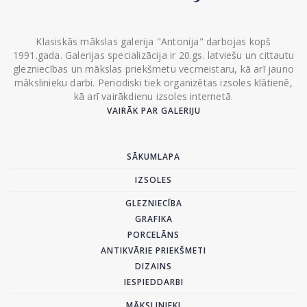
Klasiskās mākslas galerija "Antonija" darbojas kopš
1991.gada. Galerijas specializācija ir 20.gs. latviešu un cittautu
glezniecības un mākslas priekšmetu vecmeistaru, kā arī jauno
mākslinieku darbi. Periodiski tiek organizētas izsoles klātienē,
kā arī vairākdienu izsoles internetā.
VAIRĀK PAR GALERIJU
SĀKUMLAPA
IZSOLES
GLEZNIECĪBA
GRAFIKA
PORCELĀNS
ANTIKVĀRIE PRIEKŠMETI
DIZAINS
IESPIEDDARBI
MĀKSLINIEKI