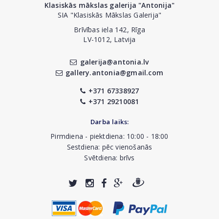
Klasiskās mākslas galerija "Antonija"
SIA "Klasiskās Mākslas Galerija"
Brīvības iela 142, Rīga
LV-1012, Latvija
galerija@antonia.lv
gallery.antonia@gmail.com
+371 67338927
+371 29210081
Darba laiks:
Pirmdiena - piektdiena: 10:00 - 18:00
Sestdiena: pēc vienošanās
Svētdiena: brīvs