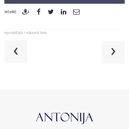
Ieteikt:
Iepriekšējā / nākamā lote:
‹
›