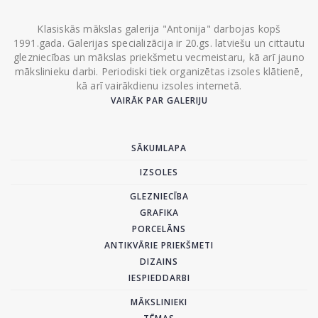
Klasiskās mākslas galerija "Antonija" darbojas kopš
1991.gada. Galerijas specializācija ir 20.gs. latviešu un cittautu
glezniecības un mākslas priekšmetu vecmeistaru, kā arī jauno
mākslinieku darbi. Periodiski tiek organizētas izsoles klātienē,
kā arī vairākdienu izsoles internetā.
VAIRĀK PAR GALERIJU
SĀKUMLAPA
IZSOLES
GLEZNIECĪBA
GRAFIKA
PORCELĀNS
ANTIKVĀRIE PRIEKŠMETI
DIZAINS
IESPIEDDARBI
MĀKSLINIEKI