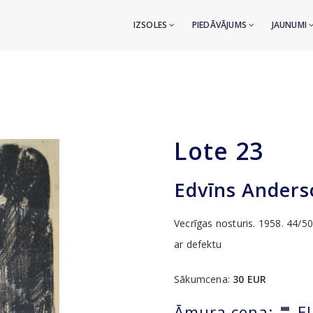
IZSOLES
PIEDĀVĀJUMS
JAUNUMI
Lote
23
Edvīns Anders
Vecrīgas nosturis. 1958. 44/50
ar defektu
Sākumcena:
30
EUR
-
Āmura cena:
E