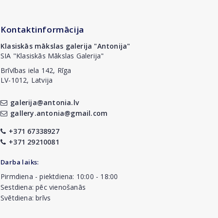
Kontaktinformācija
Klasiskās mākslas galerija "Antonija"
SIA "Klasiskās Mākslas Galerija"
Brīvības iela 142, Rīga
LV-1012, Latvija
galerija@antonia.lv
gallery.antonia@gmail.com
+371 67338927
+371 29210081
Darba laiks:
Pirmdiena - piektdiena: 10:00 - 18:00
Sestdiena: pēc vienošanās
Svētdiena: brīvs