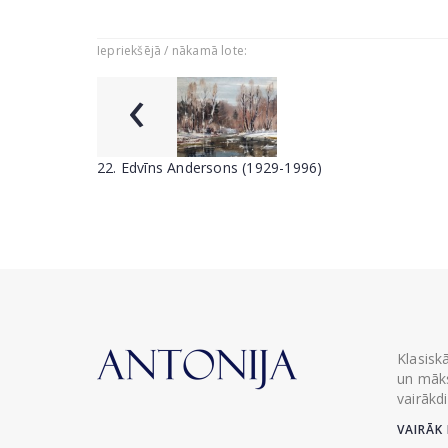
Iepriekšējā / nākamā lote:
‹
22. Edvīns Andersons (1929-1996)
Klasisk
un māks
vairākd
VAIRĀK 