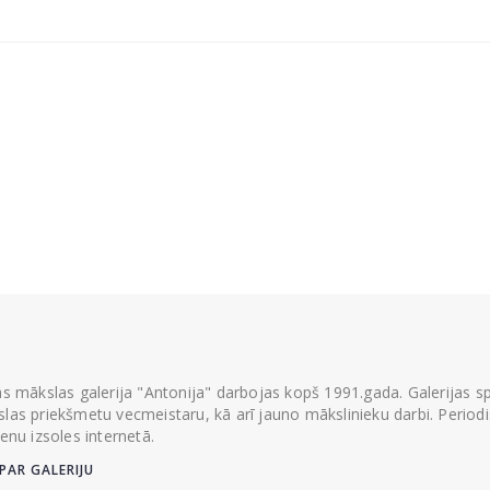
ās mākslas galerija "Antonija" darbojas kopš 1991.gada. Galerijas spec
las priekšmetu vecmeistaru, kā arī jauno mākslinieku darbi. Periodisk
ienu izsoles internetā.
PAR GALERIJU