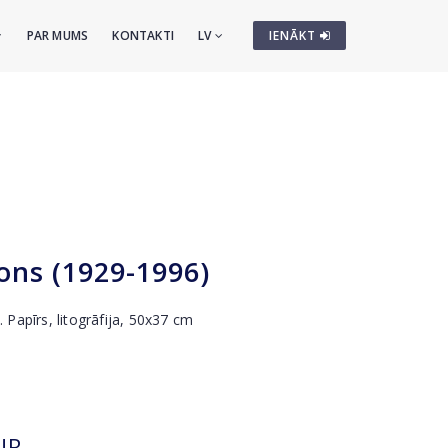
PAR MUMS
KONTAKTI
LV
IENĀKT
ons (1929-1996)
. Papīrs, litogrāfija, 50x37 cm
UR