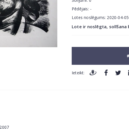
Solījumi:
0
Pēdējais:
-
Lotes noslēgums:
2020-04-0
Lote ir noslēgta, solīšana
#
Ieteikt:
 2007