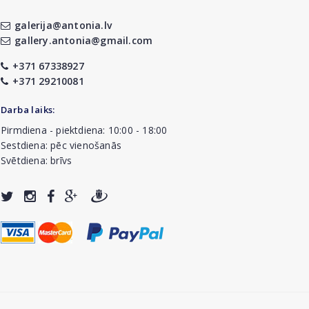
galerija@antonia.lv
gallery.antonia@gmail.com
+371 67338927
+371 29210081
Darba laiks:
Pirmdiena - piektdiena: 10:00 - 18:00
Sestdiena: pēc vienošanās
Svētdiena: brīvs