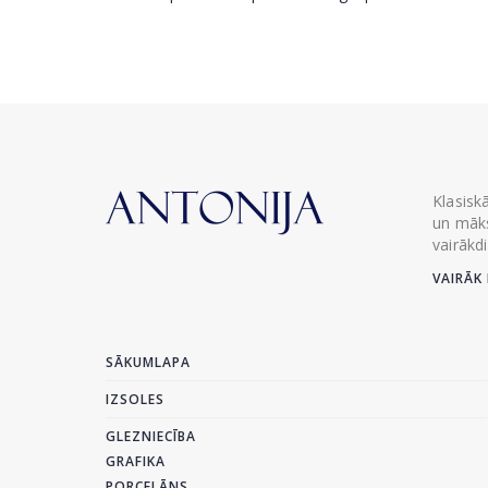
Klasisk
un māks
vairākd
VAIRĀK 
SĀKUMLAPA
IZSOLES
GLEZNIECĪBA
GRAFIKA
PORCELĀNS