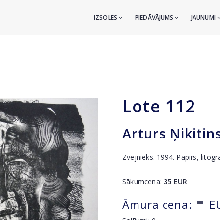
IZSOLES
PIEDĀVĀJUMS
JAUNUMI
Lote
112
Arturs Ņikitin
Zvejnieks. 1994. Papīrs, litogr
Sākumcena:
35
EUR
-
Āmura cena:
E