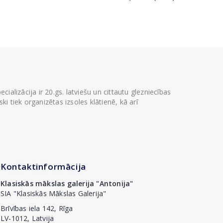
ializācija ir 20.gs. latviešu un cittautu glezniecības
i tiek organizētas izsoles klātienē, kā arī
Kontaktinformācija
Klasiskās mākslas galerija "Antonija"
SIA "Klasiskās Mākslas Galerija"
Brīvības iela 142, Rīga
LV-1012, Latvija