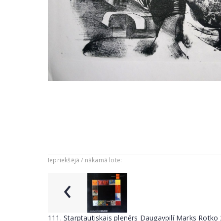
Iepriekšējā / nākamā lote:
‹
111. Starptautiskais plenērs Daugavpilī Marks Rotko