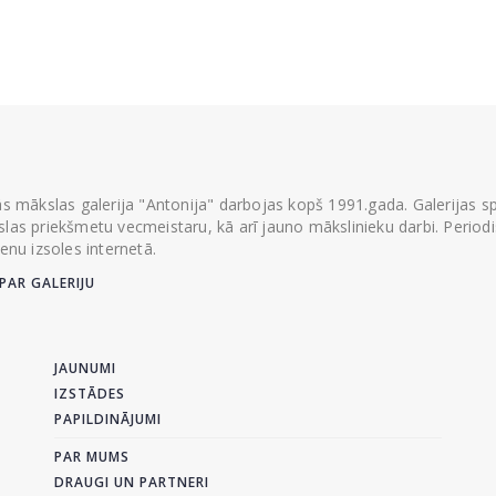
ās mākslas galerija "Antonija" darbojas kopš 1991.gada. Galerijas spec
las priekšmetu vecmeistaru, kā arī jauno mākslinieku darbi. Periodisk
ienu izsoles internetā.
PAR GALERIJU
JAUNUMI
IZSTĀDES
PAPILDINĀJUMI
PAR MUMS
DRAUGI UN PARTNERI