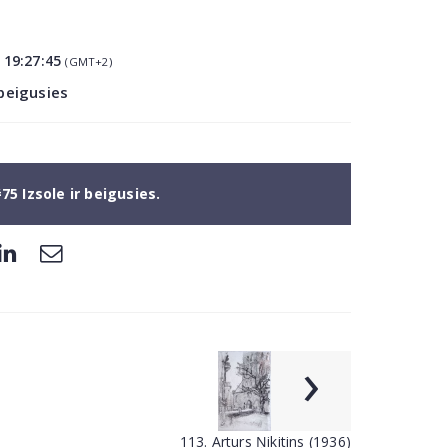
5
19:27:45
(GMT+2)
 beigusies
75 Izsole ir beigusies.
›
113. Arturs Ņikitins (1936)