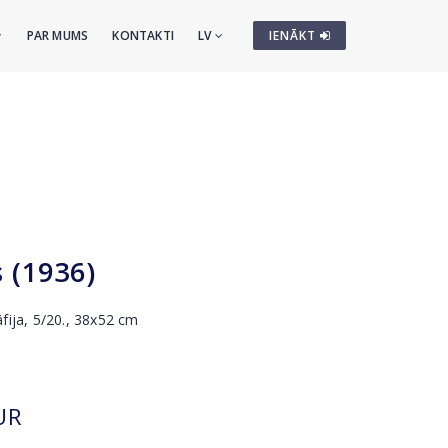
PAR MUMS
KONTAKTI
LV
IENĀKT
s (1936)
āfija, 5/20., 38x52 cm
UR