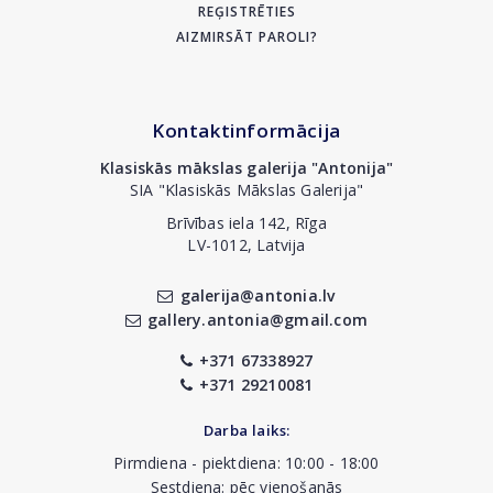
REĢISTRĒTIES
AIZMIRSĀT PAROLI?
Kontaktinformācija
Klasiskās mākslas galerija "Antonija"
SIA "Klasiskās Mākslas Galerija"
Brīvības iela 142, Rīga
LV-1012, Latvija
galerija@antonia.lv
gallery.antonia@gmail.com
+371 67338927
+371 29210081
Darba laiks:
Pirmdiena - piektdiena: 10:00 - 18:00
Sestdiena: pēc vienošanās