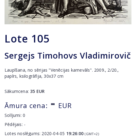
Lote
105
Sergejs Timohovs Vladimirovič
Laupīšana, no sērijas "Venēcijas karnevāls". 2009., 2/20.,
papīrs, ksilogrāfija, 30x37 cm
Sākumcena:
35
EUR
-
Āmura cena:
EUR
Solījumi:
0
Pēdējais:
-
Lotes noslēgums:
2020-04-05
19:26:00
(GMT+2)