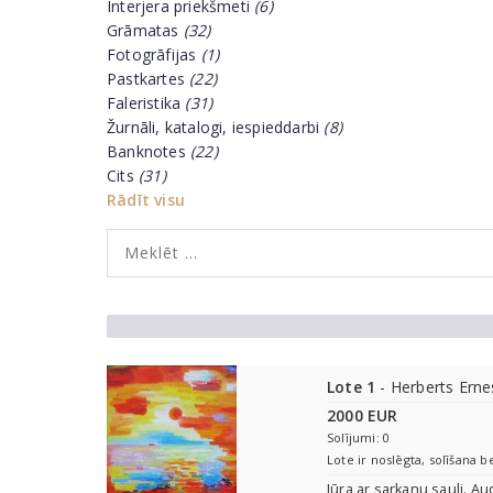
Interjera priekšmeti
(6)
Grāmatas
(32)
Fotogrāfijas
(1)
Pastkartes
(22)
Faleristika
(31)
Žurnāli, katalogi, iespieddarbi
(8)
Banknotes
(22)
Cits
(31)
Rādīt visu
Lote 1
- Herberts Erne
2000 EUR
Solījumi: 0
Lote ir noslēgta, solīšana b
Jūra ar sarkanu sauli. Au