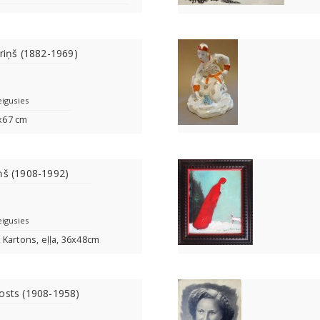
eriņš (1882-1969)
eigusies
7x67 cm
ņš (1908-1992)
eigusies
 Kartons, eļļa, 36x48cm
osts (1908-1958)