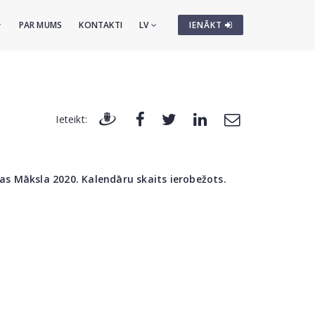
PAR MUMS
KONTAKTI
LV
IENĀKT
Ieteikt:
jas Māksla 2020. Kalendāru skaits ierobežots.