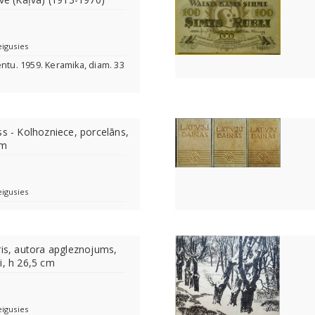
eigusies
entu. 1959. Keramika, diam. 33
ss - Kolhozniece, porcelāns,
cm
eigusies
ris, autora apgleznojums,
i, h 26,5 cm
eigusies