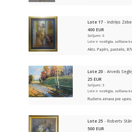
Lote 17
- Indriķis Zeb
400 EUR
Solījumi: 0
Lote ir noslēgta, solīšana b
Akts. Papīrs, pastelis, 8
Lote 20
- Arveds Segli
25 EUR
Solījumi: 3
Lote ir noslēgta, solīšana b
Rudens ainava pie upes.
Lote 25
- Roberts Stār
500 EUR