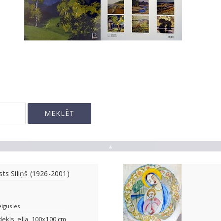
▲
sts Siliņš (1926-2001)
eigusies
dekls, eļļa, 100x100 cm