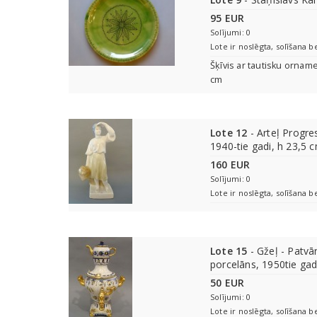
95 EUR
Solījumi: 0
Lote ir noslēgta, solīšana b
Šķīvis ar tautisku ornam
cm
Lote 12
- Arteļ Progre
1940-tie gadi, h 23,5 
160 EUR
Solījumi: 0
Lote ir noslēgta, solīšana b
Lote 15
- Gžeļ - Patvā
porcelāns, 1950tie gad
50 EUR
Solījumi: 0
Lote ir noslēgta, solīšana b