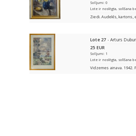
Solījumi: 0
Lote ir noslēgta, solīšana b
Ziedi. Audekls, kartons, 
Lote 27
- Arturs Dubu
25 EUR
Solījumi: 1
Lote ir noslēgta, solīšana b
Vidzemes ainava. 1942. P