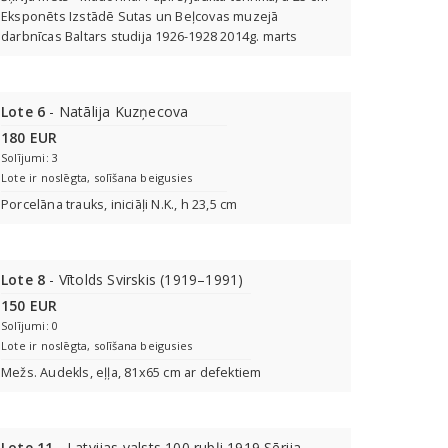
Eksponēts Izstādē Sutas un Beļcovas muzejā
darbnīcas Baltars studija 1926-1928 2014g. marts
Lote 6
- Natālija Kuzņecova
180 EUR
Solījumi: 3
Lote ir noslēgta, solīšana beigusies
Porcelāna trauks, iniciāļi N.K., h 23,5 cm
Lote 8
- Vītolds Svirskis (1919–1991)
150 EUR
Solījumi: 0
Lote ir noslēgta, solīšana beigusies
Mežs. Audekls, eļļa, 81x65 cm ar defektiem
Lote 11
- Latvijas valsts 100 rubļi 1919 Sērija