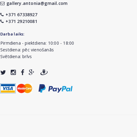
gallery.antonia@gmail.com
+371 67338927
+371 29210081
Darba laiks:
Pirmdiena - piektdiena: 10:00 - 18:00
Sestdiena: pēc vienošanās
Svētdiena: brīvs