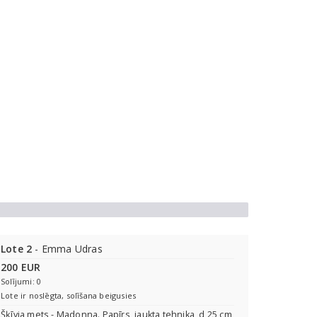
Lote 2
- Emma Udras
200 EUR
Solījumi: 0
Lote ir noslēgta, solīšana beigusies
Šķīvja mets - Madonna. Papīrs, jaukta tehnika, d 25 cm