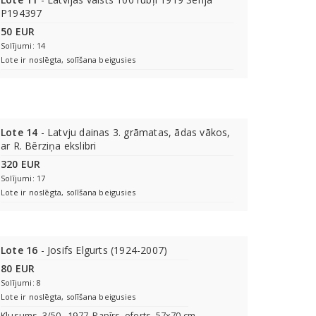
P194397
50 EUR
Solījumi: 14
Lote ir noslēgta, solīšana beigusies
Lote 14
- Latvju dainas 3. grāmatas, ādas vākos,
ar R. Bērziņa ekslibri
320 EUR
Solījumi: 17
Lote ir noslēgta, solīšana beigusies
Lote 16
- Josifs Elgurts (1924-2007)
80 EUR
Solījumi: 8
Lote ir noslēgta, solīšana beigusies
Klusums. 3/50., 1977. Papīrs, oforts, 57x70 cm