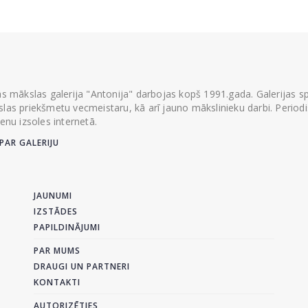
ās mākslas galerija "Antonija" darbojas kopš 1991.gada. Galerijas spec
las priekšmetu vecmeistaru, kā arī jauno mākslinieku darbi. Periodisk
ienu izsoles internetā.
PAR GALERIJU
JAUNUMI
IZSTĀDES
PAPILDINĀJUMI
PAR MUMS
DRAUGI UN PARTNERI
KONTAKTI
AUTORIZĒTIES