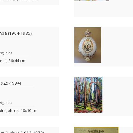
mba (1904-1985)
eigusies
 eļļa, 36x44 cm
 (1925-1994)
eigusies
īrs, oforts, 10x10 cm
lve (Kaļva) (1913-1970)