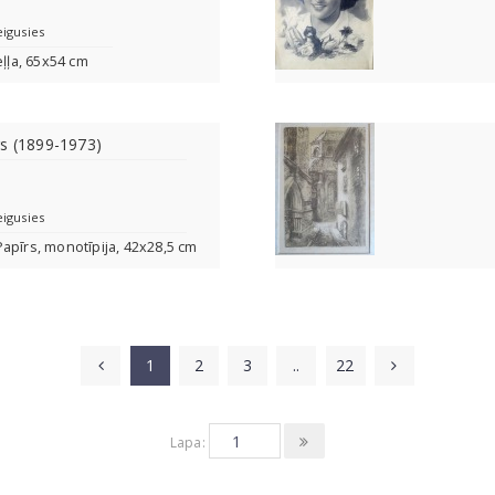
eigusies
eļļa, 65x54 cm
rs (1899-1973)
eigusies
apīrs, monotīpija, 42x28,5 cm
1
2
3
..
22
Lapa: