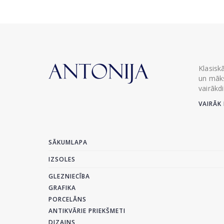
Klasisk
un māks
vairākd
VAIRĀK 
SĀKUMLAPA
IZSOLES
GLEZNIECĪBA
GRAFIKA
PORCELĀNS
ANTIKVĀRIE PRIEKŠMETI
DIZAINS