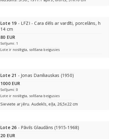
Lote 19
- LFZI - Cara dēls ar vardīti, porcelāns, h
14 cm
80 EUR
Solījumi: 1
Lote ir noslēgta, solīšana beigusies
Lote 21
- Jonas Daniliauskas (1950)
1000 EUR
Solījumi: 0
Lote ir noslēgta, solīšana beigusies
Sieviete ar jēru. Audekls, eļļa, 26,5x22 cm
Lote 26
- Pāvils Glaudāns (1915-1968)
20 EUR