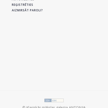
REĢISTRĒTIES
AIZMIRSĀT PAROLI?
© Klasiskās mākslas galerija ANTONIJA