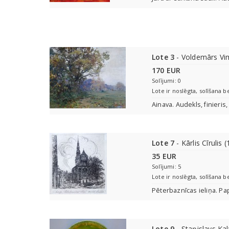
Lote 3
- Voldemārs Vi
170 EUR
Solījumi: 0
Lote ir noslēgta, solīšana b
Ainava. Audekls, finieris,
Lote 7
- Kārlis Cīrulis
35 EUR
Solījumi: 5
Lote ir noslēgta, solīšana b
Pēterbaznīcas ieliņa. Pap
Lote 9
- Staņislavs Ka