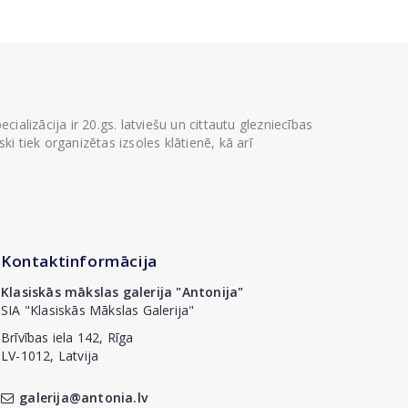
ializācija ir 20.gs. latviešu un cittautu glezniecības
i tiek organizētas izsoles klātienē, kā arī
Kontaktinformācija
Klasiskās mākslas galerija "Antonija"
SIA "Klasiskās Mākslas Galerija"
Brīvības iela 142, Rīga
LV-1012, Latvija
galerija@antonia.lv