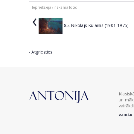
Iepriekšējā / nākamā lote:
‹
85. Nikolajs Kūlainis (1901-1975)
‹ Atgriezties
Klasisk
un māks
vairākd
VAIRĀK 