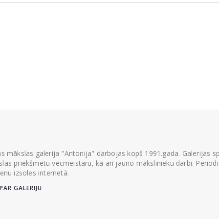
ās mākslas galerija "Antonija" darbojas kopš 1991.gada. Galerijas spec
las priekšmetu vecmeistaru, kā arī jauno mākslinieku darbi. Periodisk
ienu izsoles internetā.
PAR GALERIJU