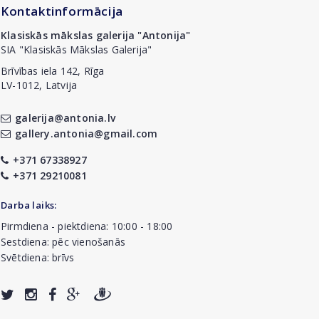
Kontaktinformācija
Klasiskās mākslas galerija "Antonija"
SIA "Klasiskās Mākslas Galerija"
Brīvības iela 142, Rīga
LV-1012, Latvija
galerija@antonia.lv
gallery.antonia@gmail.com
+371 67338927
+371 29210081
Darba laiks:
Pirmdiena - piektdiena: 10:00 - 18:00
Sestdiena: pēc vienošanās
Svētdiena: brīvs