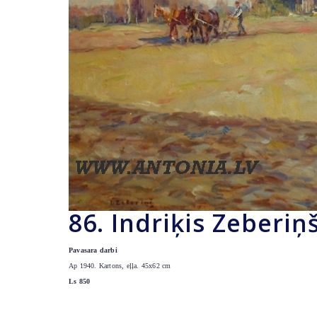
86. Indriķis Zeberiņ
Pavasara darbi
Ap 1940. Kartons, eļļa. 45x62 cm
Ls 850