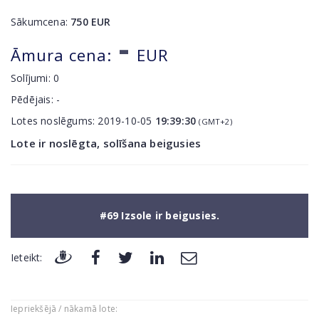
Sākumcena:
750
EUR
-
Āmura cena:
EUR
Solījumi:
0
Pēdējais:
-
Lotes noslēgums:
2019-10-05
19:39:30
(GMT+2)
Lote ir noslēgta, solīšana beigusies
#69 Izsole ir beigusies.
Ieteikt:
Iepriekšējā / nākamā lote: