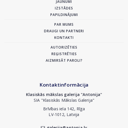
JAUNUMI
IZSTĀDES
PAPILDINĀJUMI
PAR MUMS
DRAUGI UN PARTNERI
KONTAKTI
AUTORIZĒTIES
REĢISTRĒTIES
AIZMIRSĀT PAROLI?
Kontaktinformācija
Klasiskās mākslas galerija "Antonija"
SIA "Klasiskās Mākslas Galerija"
Brīvības iela 142, Rīga
LV-1012, Latvija
galerija@antonia.lv