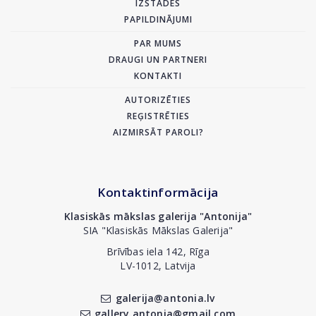
IZSTĀDES
PAPILDINĀJUMI
PAR MUMS
DRAUGI UN PARTNERI
KONTAKTI
AUTORIZĒTIES
REĢISTRĒTIES
AIZMIRSĀT PAROLI?
Kontaktinformācija
Klasiskās mākslas galerija "Antonija"
SIA "Klasiskās Mākslas Galerija"
Brīvības iela 142, Rīga
LV-1012, Latvija
galerija@antonia.lv
gallery.antonia@gmail.com