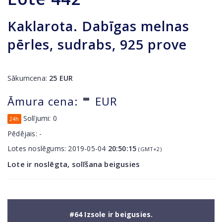
Kaklarota. Dabīgas melnas
pērles, sudrabs, 925 prove
Sākumcena:
25
EUR
-
Āmura cena:
EUR
Solījumi:
0
24h
Pēdējais:
-
Lotes noslēgums:
2019-05-04
20:50:15
(GMT+2)
Lote ir noslēgta, solīšana beigusies
#64 Izsole ir beigusies.