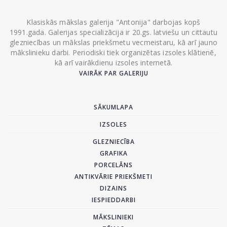
Klasiskās mākslas galerija "Antonija" darbojas kopš
1991.gada. Galerijas specializācija ir 20.gs. latviešu un cittautu
glezniecības un mākslas priekšmetu vecmeistaru, kā arī jauno
mākslinieku darbi. Periodiski tiek organizētas izsoles klātienē,
kā arī vairākdienu izsoles internetā.
VAIRĀK PAR GALERIJU
SĀKUMLAPA
IZSOLES
GLEZNIECĪBA
GRAFIKA
PORCELĀNS
ANTIKVĀRIE PRIEKŠMETI
DIZAINS
IESPIEDDARBI
MĀKSLINIEKI