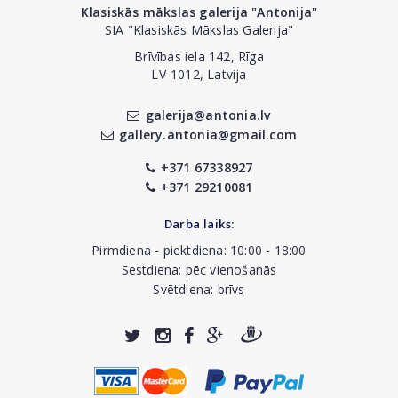
Klasiskās mākslas galerija "Antonija"
SIA "Klasiskās Mākslas Galerija"
Brīvības iela 142, Rīga
LV-1012, Latvija
galerija@antonia.lv
gallery.antonia@gmail.com
+371 67338927
+371 29210081
Darba laiks:
Pirmdiena - piektdiena: 10:00 - 18:00
Sestdiena: pēc vienošanās
Svētdiena: brīvs