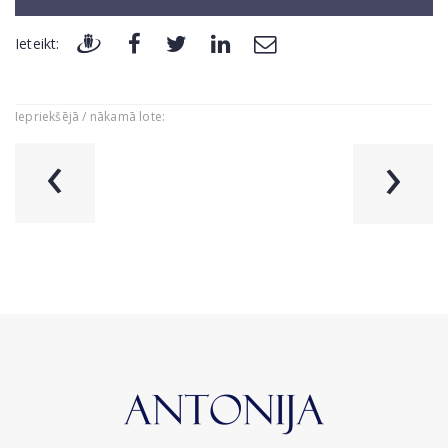
Ieteikt:
Iepriekšējā / nākamā lote:
‹
›