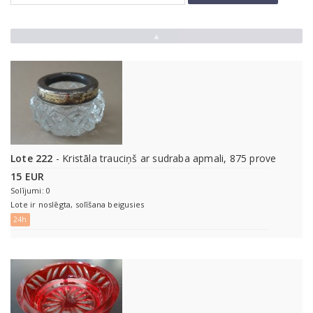
▲
Lote 222
- Kristāla trauciņš ar sudraba apmali, 875 prove
15 EUR
Solījumi: 0
Lote ir noslēgta, solīšana beigusies
24h