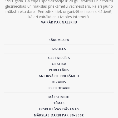
1991.gada. Galerijas specializācija ir 20.gs. latviešu un cittautu
glezniecības un mākslas priekšmetu vecmeistaru, kā arī jauno
mākslinieku darbi. Periodiski tiek organizētas izsoles klātienē,
kā arī vairākdienu izsoles internetā.
VAIRĀK PAR GALERIJU
SĀKUMLAPA
IZSOLES
GLEZNIECĪBA
GRAFIKA
PORCELĀNS
ANTIKVĀRIE PRIEKŠMETI
DIZAINS
IESPIEDDARBI
MĀKSLINIEKI
TĒMAS
EKSKLUZĪVAS DĀVANAS
MĀKSLAS DARBI PAR 30-300€