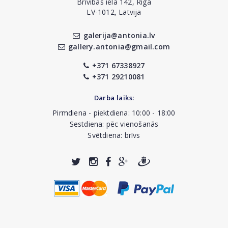
Brīvības iela 142, Rīga
LV-1012, Latvija
galerija@antonia.lv
gallery.antonia@gmail.com
+371 67338927
+371 29210081
Darba laiks:
Pirmdiena - piektdiena: 10:00 - 18:00
Sestdiena: pēc vienošanās
Svētdiena: brīvs