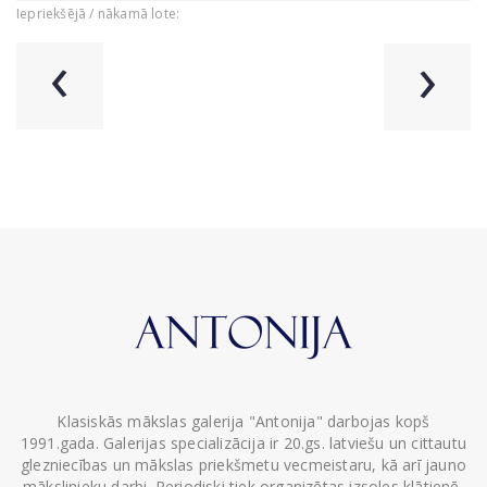
Iepriekšējā / nākamā lote:
‹
›
Klasiskās mākslas galerija "Antonija" darbojas kopš
1991.gada. Galerijas specializācija ir 20.gs. latviešu un cittautu
glezniecības un mākslas priekšmetu vecmeistaru, kā arī jauno
mākslinieku darbi. Periodiski tiek organizētas izsoles klātienē,