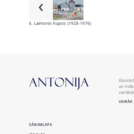
‹
6. Laimonis Kupcis (1928-1976)
Klasisk
un māks
vairākd
VAIRĀK 
SĀKUMLAPA