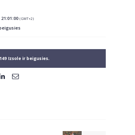
8
21:01:00
(GMT+2)
 beigusies
149 Izsole ir beigusies.