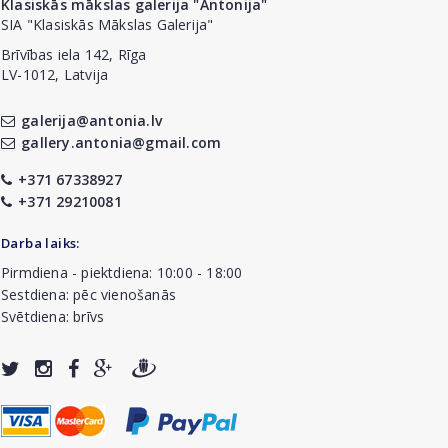
Klasiskās mākslas galerija "Antonija"
SIA "Klasiskās Mākslas Galerija"
Brīvības iela 142, Rīga
LV-1012, Latvija
galerija@antonia.lv
gallery.antonia@gmail.com
+371 67338927
+371 29210081
Darba laiks:
Pirmdiena - piektdiena: 10:00 - 18:00
Sestdiena: pēc vienošanās
Svētdiena: brīvs