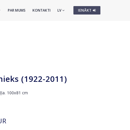
PAR MUMS
KONTAKTI
LV
IENĀKT
ieks (1922-2011)
eļļa. 100x81 cm
UR