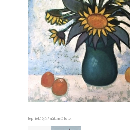
Iepriekšējā / nākamā lote: