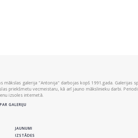
ās mākslas galerija "Antonija" darbojas kopš 1991.gada. Galerijas spec
las priekšmetu vecmeistaru, kā arī jauno mākslinieku darbi. Periodisk
ienu izsoles internetā.
PAR GALERIJU
JAUNUMI
IZSTĀDES