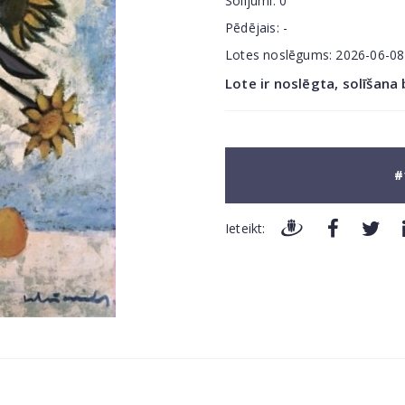
Solījumi:
0
Pēdējais:
-
Lotes noslēgums:
2026-06-0
Lote ir noslēgta, solīšana
#
Ieteikt: