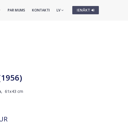
PAR MUMS
KONTAKTI
LV
IENĀKT
(1956)
ika, 61x43 cm
UR