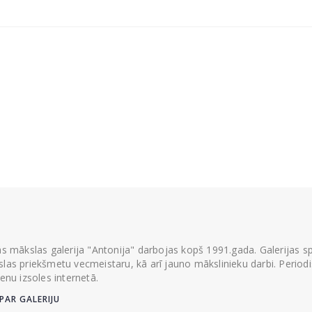
ās mākslas galerija "Antonija" darbojas kopš 1991.gada. Galerijas spec
las priekšmetu vecmeistaru, kā arī jauno mākslinieku darbi. Periodisk
ienu izsoles internetā.
PAR GALERIJU