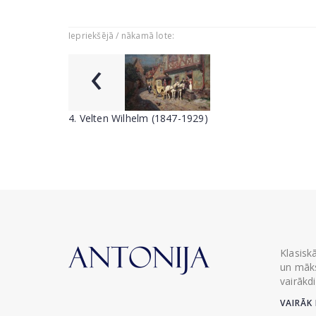
Iepriekšējā / nākamā lote:
‹
4. Velten Wilhelm (1847-1929)
Klasisk
un māks
vairākd
VAIRĀK 