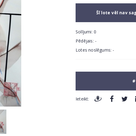
Šī lote vēl nav sa
Solījumi:
0
Pēdējais:
-
Lotes noslēgums:
-
#
Ieteikt: