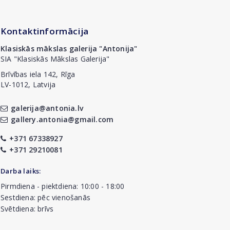
Kontaktinformācija
Klasiskās mākslas galerija "Antonija"
SIA "Klasiskās Mākslas Galerija"
Brīvības iela 142, Rīga
LV-1012, Latvija
galerija@antonia.lv
gallery.antonia@gmail.com
+371 67338927
+371 29210081
Darba laiks:
Pirmdiena - piektdiena: 10:00 - 18:00
Sestdiena: pēc vienošanās
Svētdiena: brīvs