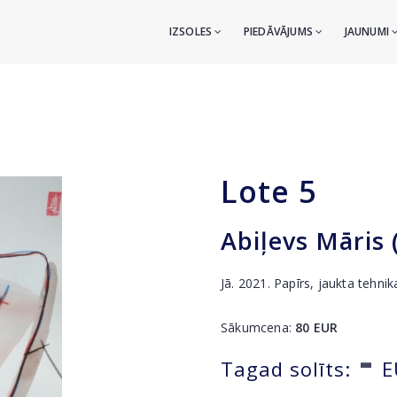
IZSOLES
PIEDĀVĀJUMS
JAUNUMI
Lote
5
Abiļevs Māris 
Jā. 2021. Papīrs, jaukta tehn
Sākumcena:
80
EUR
-
Tagad solīts:
E