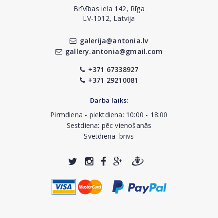
Brīvības iela 142, Rīga
LV-1012, Latvija
galerija@antonia.lv
gallery.antonia@gmail.com
+371 67338927
+371 29210081
Darba laiks:
Pirmdiena - piektdiena: 10:00 - 18:00
Sestdiena: pēc vienošanās
Svētdiena: brīvs