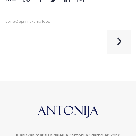
Iepriekšējā / nākamā lote:
›
Klasiskās mākslas galerija "Antonija" darbojas kopš