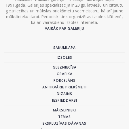
1991.gada. Galerijas specializācija ir 20.gs. latviešu un cittautu
glezniecības un mākslas priekšmetu vecmeistaru, kā arī jauno
mākslinieku darbi. Periodiski tiek organizētas izsoles klātienē,
kā arī vairākdienu izsoles internetā.
VAIRĀK PAR GALERIJU
SĀKUMLAPA
IZSOLES
GLEZNIECĪBA
GRAFIKA
PORCELĀNS
ANTIKVĀRIE PRIEKŠMETI
DIZAINS
IESPIEDDARBI
MĀKSLINIEKI
TĒMAS
EKSKLUZĪVAS DĀVANAS