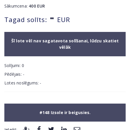
Sākumcena:
400
EUR
-
Tagad solīts:
EUR
Šī lote vēl nav sagatavota solīšanai, lūdzu skatiet
vēlāk
Solījumi:
0
Pēdējais:
-
Lotes noslēgums:
-
#148 Izsole ir beigusies.
Ieteikt: