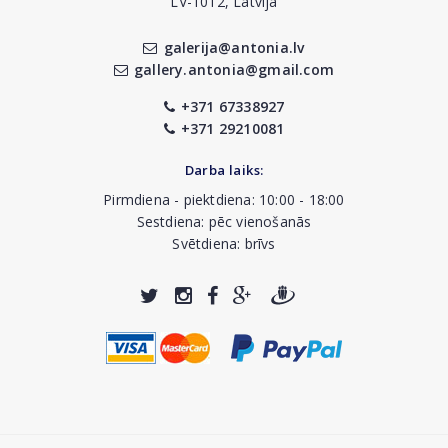
LV-1012, Latvija
galerija@antonia.lv
gallery.antonia@gmail.com
+371 67338927
+371 29210081
Darba laiks:
Pirmdiena - piektdiena: 10:00 - 18:00
Sestdiena: pēc vienošanās
Svētdiena: brīvs