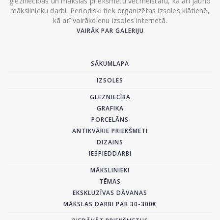
glezniecības un mākslas priekšmetu vecmeistaru, kā arī jauno
mākslinieku darbi. Periodiski tiek organizētas izsoles klātienē,
kā arī vairākdienu izsoles internetā.
VAIRĀK PAR GALERIJU
SĀKUMLAPA
IZSOLES
GLEZNIECĪBA
GRAFIKA
PORCELĀNS
ANTIKVĀRIE PRIEKŠMETI
DIZAINS
IESPIEDDARBI
MĀKSLINIEKI
TĒMAS
EKSKLUZĪVAS DĀVANAS
MĀKSLAS DARBI PAR 30-300€