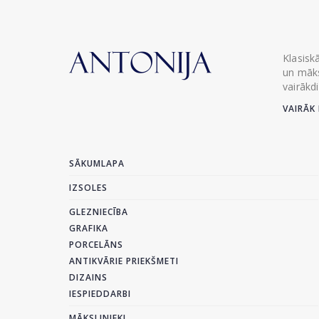
Klasisk
un māks
vairākd
VAIRĀK 
SĀKUMLAPA
IZSOLES
GLEZNIECĪBA
GRAFIKA
PORCELĀNS
ANTIKVĀRIE PRIEKŠMETI
DIZAINS
IESPIEDDARBI
MĀKSLINIEKI