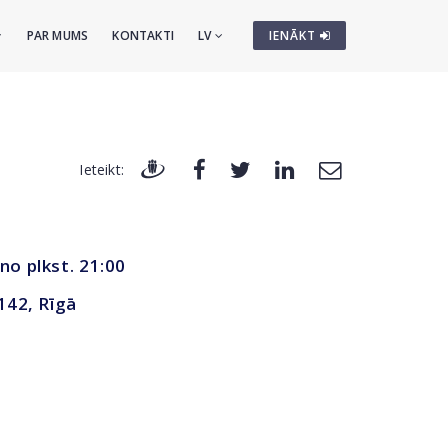
PAR MUMS
KONTAKTI
LV
IENĀKT
Ieteikt:
 no plkst. 21:00
 142, Rīgā