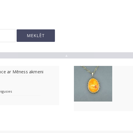
▲
oce ar Mēness akmeni
eigusies