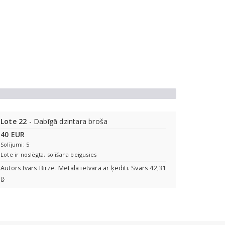
Lote 22
- Dabīgā dzintara broša
40 EUR
Solījumi: 5
Lote ir noslēgta, solīšana beigusies
Autors Ivars Birze. Metāla ietvarā ar ķēdīti. Svars 42,31
g.