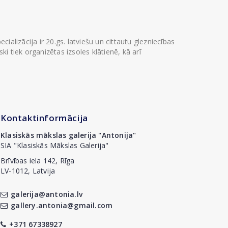
ializācija ir 20.gs. latviešu un cittautu glezniecības
i tiek organizētas izsoles klātienē, kā arī
Kontaktinformācija
Klasiskās mākslas galerija "Antonija"
SIA "Klasiskās Mākslas Galerija"
Brīvības iela 142, Rīga
LV-1012, Latvija
galerija@antonia.lv
gallery.antonia@gmail.com
+371 67338927