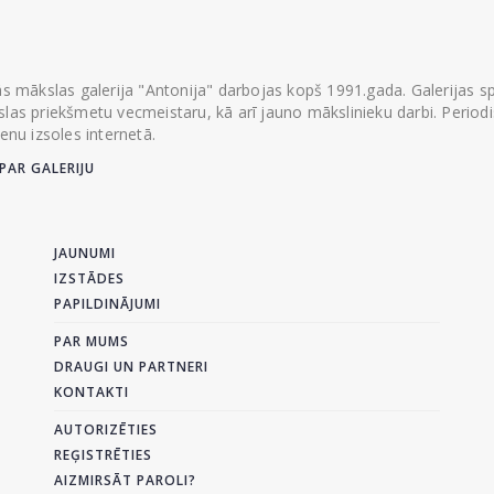
ās mākslas galerija "Antonija" darbojas kopš 1991.gada. Galerijas spec
las priekšmetu vecmeistaru, kā arī jauno mākslinieku darbi. Periodisk
ienu izsoles internetā.
PAR GALERIJU
JAUNUMI
IZSTĀDES
PAPILDINĀJUMI
PAR MUMS
DRAUGI UN PARTNERI
KONTAKTI
AUTORIZĒTIES
REĢISTRĒTIES
AIZMIRSĀT PAROLI?