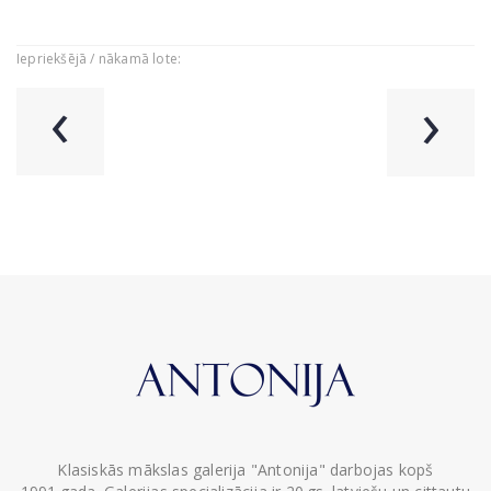
Iepriekšējā / nākamā lote:
‹
›
Klasiskās mākslas galerija "Antonija" darbojas kopš