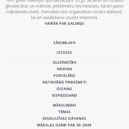
1991.gada. Galerijas specializācija ir 20.gs. latviešu un cittautu
glezniecības un mākslas priekšmetu vecmeistaru, kā arī jauno
mākslinieku darbi. Periodiski tiek organizētas izsoles klātienē,
kā arī vairākdienu izsoles internetā.
VAIRĀK PAR GALERIJU
SĀKUMLAPA
IZSOLES
GLEZNIECĪBA
GRAFIKA
PORCELĀNS
ANTIKVĀRIE PRIEKŠMETI
DIZAINS
IESPIEDDARBI
MĀKSLINIEKI
TĒMAS
EKSKLUZĪVAS DĀVANAS
MĀKSLAS DARBI PAR 30-300€