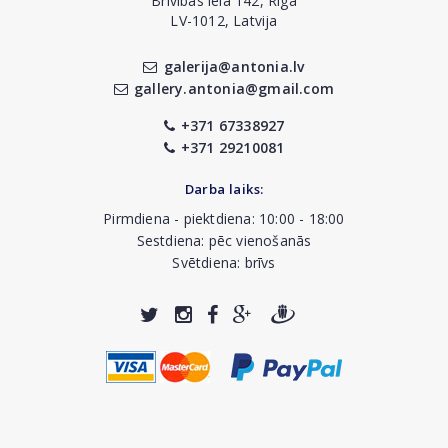
Brīvības iela 142, Rīga
LV-1012, Latvija
galerija@antonia.lv
gallery.antonia@gmail.com
+371 67338927
+371 29210081
Darba laiks:
Pirmdiena - piektdiena: 10:00 - 18:00
Sestdiena: pēc vienošanās
Svētdiena: brīvs