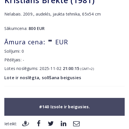
Kristians Brekte (1981)
Nelabais. 2009., audekls, jaukta tehnika, 65x54 cm
Sākumcena:
800
EUR
-
Āmura cena:
EUR
Solījumi:
0
Pēdējais:
-
Lotes noslēgums:
2025-11-02
21:00:15
(GMT+2)
Lote ir noslēgta, solīšana beigusies
#140 Izsole ir beigusies.
Ieteikt: