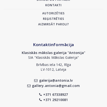
KONTAKTI
AUTORIZĒTIES
REĢISTRĒTIES
AIZMIRSĀT PAROLI?
Kontaktinformācija
Klasiskās mākslas galerija "Antonija"
SIA "Klasiskās Mākslas Galerija"
Brīvības iela 142, Rīga
LV-1012, Latvija
galerija@antonia.lv
gallery.antonia@gmail.com
+371 67338927
+371 29210081