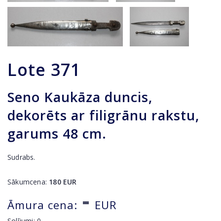
Lote
371
Seno Kaukāza duncis,
dekorēts ar filigrānu rakstu,
garums 48 cm.
Sudrabs.
Sākumcena:
180
EUR
-
Āmura cena:
EUR
Solījumi:
0