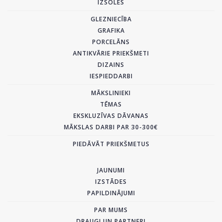
IZSOLES
GLEZNIECĪBA
GRAFIKA
PORCELĀNS
ANTIKVĀRIE PRIEKŠMETI
DIZAINS
IESPIEDDARBI
MĀKSLINIEKI
TĒMAS
EKSKLUZĪVAS DĀVANAS
MĀKSLAS DARBI PAR 30-300€
PIEDĀVĀT PRIEKŠMETUS
JAUNUMI
IZSTĀDES
PAPILDINĀJUMI
PAR MUMS
DRAUGI UN PARTNERI