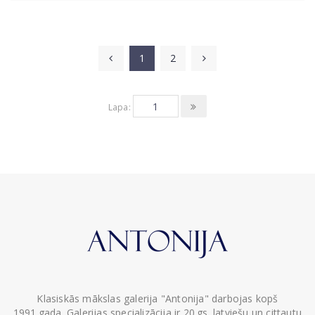
1
2
Lapa:
Klasiskās mākslas galerija "Antonija" darbojas kopš
1991.gada. Galerijas specializācija ir 20.gs. latviešu un cittautu