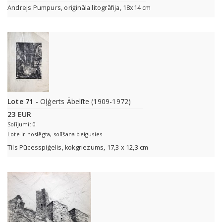
Andrejs Pumpurs, oriģināla litogrāfija, 18x14 cm
Lote 71
- Oļģerts Ābelīte (1909-1972)
23 EUR
Solījumi: 0
Lote ir noslēgta, solīšana beigusies
Tils Pūcesspiģelis, kokgriezums, 17,3 x 12,3 cm