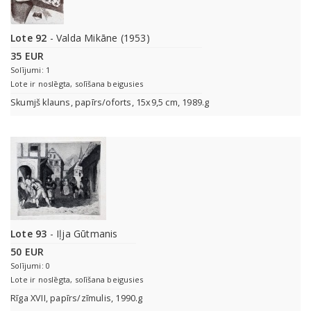
Lote 92
- Valda Mikāne (1953)
35 EUR
Solījumi: 1
Lote ir noslēgta, solīšana beigusies
Skumjš klauns, papīrs/oforts, 15x9,5 cm, 1989.g
Lote 93
- Iļja Gūtmanis
50 EUR
Solījumi: 0
Lote ir noslēgta, solīšana beigusies
Rīga ХVII, papīrs/zīmulis, 1990.g