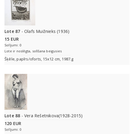
Lote 87
- Olafs Muižnieks (1936)
15 EUR
Solījumi: 0
Lote ir noslēgta, solīšana beigusies
Šķēle, papīrs/oforts, 15x12 cm, 1987.g
Lote 88
- Vera Rešetnikova(1928-2015)
120 EUR
Solījumi: 0