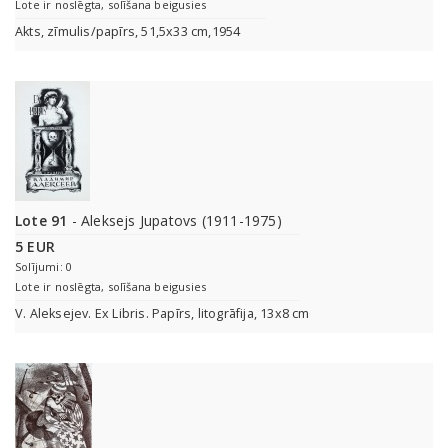
Lote ir noslēgta, solīšana beigusies
Akts, zīmulis/papīrs, 51,5x33 cm,1954
Lote 91
- Aleksejs Jupatovs (1911-1975)
5 EUR
Solījumi: 0
Lote ir noslēgta, solīšana beigusies
V. Aleksejev. Ex Libris. Papīrs, litogrāfija, 13x8 cm