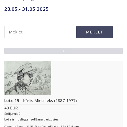
23.05.- 31.05.2025
▲
Lote 19
- Kārlis Miesnieks (1887-1977)
40 EUR
Solījumi: 0
Lote ir noslēgta, solīšana beigusies
Ganu zēns. 1945. Papīrs, oforts. 13x17,5 cm