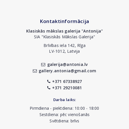
Kontaktinformācija
Klasiskās mākslas galerija "Antonija"
SIA "Klasiskās Mākslas Galerija"
Brīvības iela 142, Rīga
LV-1012, Latvija
galerija@antonia.lv
gallery.antonia@gmail.com
+371 67338927
+371 29210081
Darba laiks:
Pirmdiena - piektdiena: 10:00 - 18:00
Sestdiena: pēc vienošanās
Svētdiena: brīvs