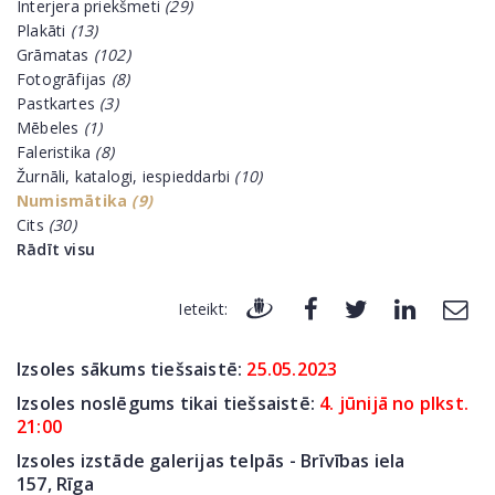
Interjera priekšmeti
(29)
Plakāti
(13)
Grāmatas
(102)
Fotogrāfijas
(8)
Pastkartes
(3)
Mēbeles
(1)
Faleristika
(8)
Žurnāli, katalogi, iespieddarbi
(10)
Numismātika
(9)
Cits
(30)
Rādīt visu
Ieteikt:
Izsoles sākums tiešsaistē:
25.05
.2023
Izsoles noslēgums tikai tiešsaistē:
4. jūnijā no plkst.
21:00
Izsoles izstāde galerijas telpās - Brīvības iela
157,
Rīga