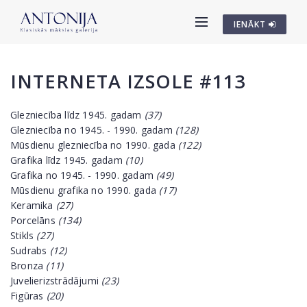
IENĀKT
INTERNETA IZSOLE #113
Glezniecība līdz 1945. gadam
(37)
Glezniecība no 1945. - 1990. gadam
(128)
Mūsdienu glezniecība no 1990. gada
(122)
Grafika līdz 1945. gadam
(10)
Grafika no 1945. - 1990. gadam
(49)
Mūsdienu grafika no 1990. gada
(17)
Keramika
(27)
Porcelāns
(134)
Stikls
(27)
Sudrabs
(12)
Bronza
(11)
Juvelierizstrādājumi
(23)
Figūras
(20)