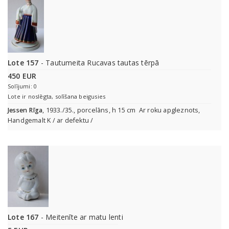
Lote 157
- Tautumeita Rucavas tautas tērpā
450 EUR
Solījumi: 0
Lote ir noslēgta, solīšana beigusies
Jessen Rīga
, 1933./35., porcelāns, h 15 cm Ar roku apgleznots,
Handgemalt K / ar defektu /
Lote 167
- Meitenīte ar matu lenti