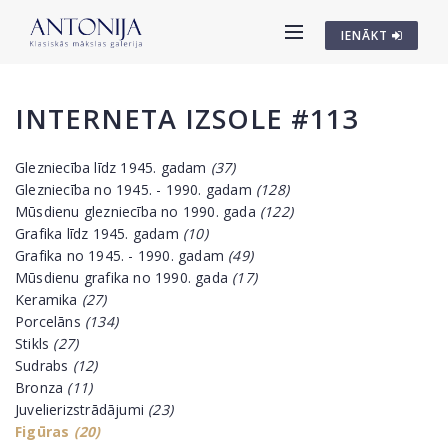
IENĀKT
INTERNETA IZSOLE #113
Glezniecība līdz 1945. gadam
(37)
Glezniecība no 1945. - 1990. gadam
(128)
Mūsdienu glezniecība no 1990. gada
(122)
Grafika līdz 1945. gadam
(10)
Grafika no 1945. - 1990. gadam
(49)
Mūsdienu grafika no 1990. gada
(17)
Keramika
(27)
Porcelāns
(134)
Stikls
(27)
Sudrabs
(12)
Bronza
(11)
Juvelierizstrādājumi
(23)
Figūras
(20)