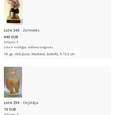
Lote 243
- Zemnieks
640 EUR
Solījumi: 0
Lote ir noslēgta, solīšana beigusies
19. gs. otrā puse, Maskava, biskvīts, h 13,5 cm
Lote 254
- Dejotāja
10 EUR
Solījumi: 0