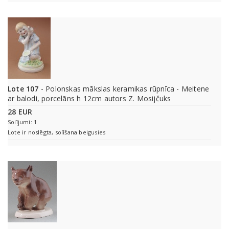
Lote 107
- Polonskas mākslas keramikas rūpnīca - Meitene
ar balodi, porcelāns h 12cm autors Z. Mosijčuks
28 EUR
Solījumi: 1
Lote ir noslēgta, solīšana beigusies