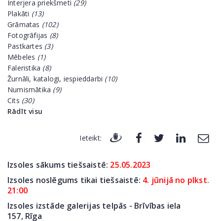
Interjera priekšmeti
(29)
Plakāti
(13)
Grāmatas
(102)
Fotogrāfijas
(8)
Pastkartes
(3)
Mēbeles
(1)
Faleristika
(8)
Žurnāli, katalogi, iespieddarbi
(10)
Numismātika
(9)
Cits
(30)
Rādīt visu
Ieteikt:
Izsoles sākums tiešsaistē:
25.05
.2023
Izsoles noslēgums tikai tiešsaistē:
4. jūnijā no plkst.
21:00
Izsoles izstāde galerijas telpās - Brīvības iela
157,
Rīga