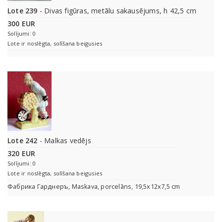
Lote 239
- Divas figūras, metālu sakausējums, h 42,5 cm
300 EUR
Solījumi: 0
Lote ir noslēgta, solīšana beigusies
Lote 242
- Malkas vedējs
320 EUR
Solījumi: 0
Lote ir noslēgta, solīšana beigusies
Фабрика Гарднеръ, Maskava, porcelāns, 19,5x12x7,5 cm