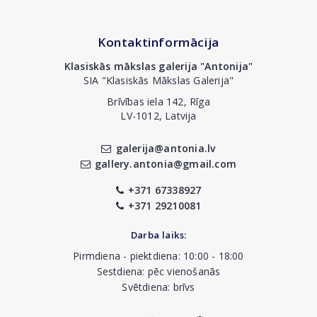
Kontaktinformācija
Klasiskās mākslas galerija "Antonija"
SIA "Klasiskās Mākslas Galerija"
Brīvības iela 142, Rīga
LV-1012, Latvija
galerija@antonia.lv
gallery.antonia@gmail.com
+371 67338927
+371 29210081
Darba laiks:
Pirmdiena - piektdiena: 10:00 - 18:00
Sestdiena: pēc vienošanās
Svētdiena: brīvs