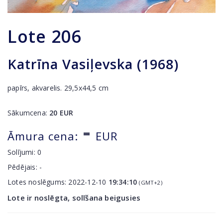
Lote
206
Katrīna Vasiļevska (1968)
papīrs, akvarelis. 29,5x44,5 cm
Sākumcena:
20
EUR
-
Āmura cena:
EUR
Solījumi:
0
Pēdējais:
-
Lotes noslēgums:
2022-12-10
19:34:10
(GMT+2)
Lote ir noslēgta, solīšana beigusies