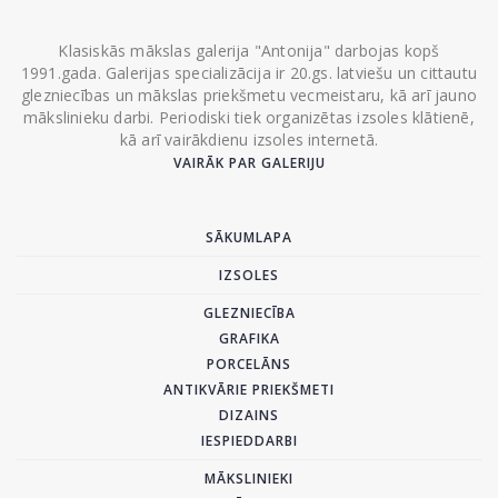
Klasiskās mākslas galerija "Antonija" darbojas kopš
1991.gada. Galerijas specializācija ir 20.gs. latviešu un cittautu
glezniecības un mākslas priekšmetu vecmeistaru, kā arī jauno
mākslinieku darbi. Periodiski tiek organizētas izsoles klātienē,
kā arī vairākdienu izsoles internetā.
VAIRĀK PAR GALERIJU
SĀKUMLAPA
IZSOLES
GLEZNIECĪBA
GRAFIKA
PORCELĀNS
ANTIKVĀRIE PRIEKŠMETI
DIZAINS
IESPIEDDARBI
MĀKSLINIEKI