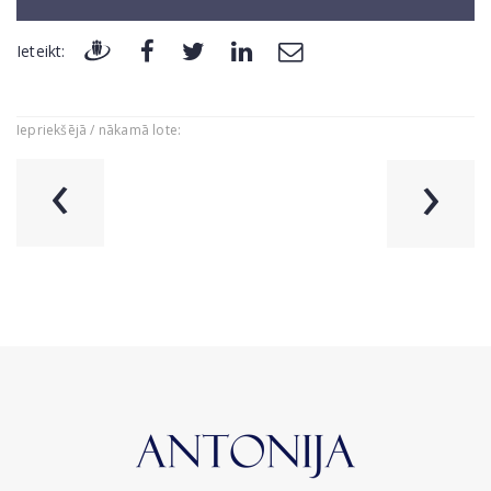
Ieteikt:
Iepriekšējā / nākamā lote:
‹
›