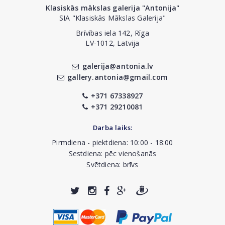
Klasiskās mākslas galerija "Antonija"
SIA "Klasiskās Mākslas Galerija"
Brīvības iela 142, Rīga
LV-1012, Latvija
galerija@antonia.lv
gallery.antonia@gmail.com
+371 67338927
+371 29210081
Darba laiks:
Pirmdiena - piektdiena: 10:00 - 18:00
Sestdiena: pēc vienošanās
Svētdiena: brīvs