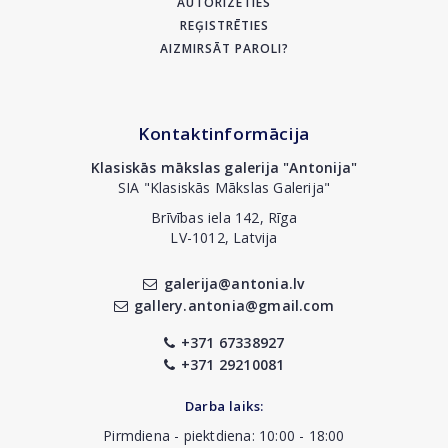
AUTORIZĒTIES
REĢISTRĒTIES
AIZMIRSĀT PAROLI?
Kontaktinformācija
Klasiskās mākslas galerija "Antonija"
SIA "Klasiskās Mākslas Galerija"
Brīvības iela 142, Rīga
LV-1012, Latvija
galerija@antonia.lv
gallery.antonia@gmail.com
+371 67338927
+371 29210081
Darba laiks:
Pirmdiena - piektdiena: 10:00 - 18:00