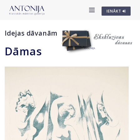
IENĀKT
Idejas dāvanām
Dāmas