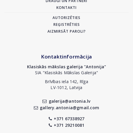
DRAUGI UN PARTNERI
KONTAKTI
AUTORIZĒTIES
REĢISTRĒTIES
AIZMIRSĀT PAROLI?
Kontaktinformācija
Klasiskās mākslas galerija "Antonija"
SIA "Klasiskās Mākslas Galerija"
Brīvības iela 142, Rīga
LV-1012, Latvija
galerija@antonia.lv
gallery.antonia@gmail.com
+371 67338927
+371 29210081