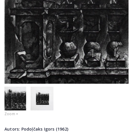
Zoom +
Autors:
Podoļčaks Igors (1962)