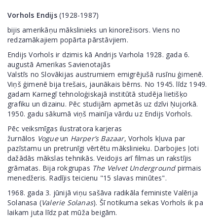
Vorhols Endijs
(1928-1987)
bijis amerikāņu
mākslinieks un
kinorežisors
. Viens no
redzamākajiem
popārta
pārstāvjiem.
Endijs Vorhols ir dzimis kā Andrijs Varhola 1928. gada 6.
augustā Amerikas Savienotajās
Valstīs no Slovākijas austrumiem emigrējušā rusīnu ģimenē.
Viņš ģimenē bija trešais, jaunākais bērns. No 1945. līdz 1949.
gadam Karnegī tehnoloģiskajā institūtā studēja lietišķo
grafiku un dizainu. Pēc studijām apmetās uz dzīvi Ņujorkā.
1950. gadu sākumā viņš mainīja vārdu uz Endijs Vorhols.
Pēc veiksmīgas ilustratora karjeras
žurnālos
Vogue
un
Harper’s Bazaar
, Vorhols kļuva par
pazīstamu un pretrunīgi vērtētu mākslinieku. Darbojies ļoti
dažādās mākslas tehnikās. Veidojis arī filmas un rakstījis
grāmatas. Bija rokgrupas
The Velvet Underground
pirmais
menedžeris. Radījis teicienu "15 slavas minūtes".
1968. gada 3. jūnijā viņu sašāva radikāla feministe Valērija
Solanasa (
Valerie Solanas
). Šī notikuma sekas Vorhols ik pa
laikam juta līdz pat mūža beigām.