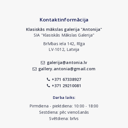
Kontaktinformācija
Klasiskās mākslas galerija "Antonija"
SIA "Klasiskās Mākslas Galerija"
Brīvības iela 142, Rīga
LV-1012, Latvija
galerija@antonia.lv
gallery.antonia@gmail.com
+371 67338927
+371 29210081
Darba laiks:
Pirmdiena - piektdiena: 10:00 - 18:00
Sestdiena: pēc vienošanās
Svētdiena: brīvs