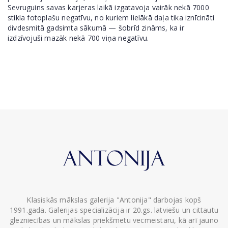
Sevruguins savas karjeras laikā izgatavoja vairāk nekā 7000
stikla fotoplašu negatīvu, no kuriem lielākā daļa tika iznīcināti
divdesmitā gadsimta sākumā — šobrīd zināms, ka ir
izdzīvojuši mazāk nekā 700 viņa negatīvu.
Klasiskās mākslas galerija "Antonija" darbojas kopš
1991.gada. Galerijas specializācija ir 20.gs. latviešu un cittautu
glezniecības un mākslas priekšmetu vecmeistaru, kā arī jauno