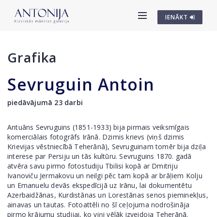
IENĀKT
Grafika
Sevruguin Antoin
piedāvājumā 23 darbi
Antuāns Sevruguins (1851-1933) bija pirmais veiksmīgais
komerciālais fotogrāfs Irānā. Dzimis krievs (viņš dzimis
Krievijas vēstniecībā Teherānā), Sevruguinam tomēr bija dziļa
interese par Persiju un tās kultūru. Sevruguins 1870. gadā
atvēra savu pirmo fotostudiju Tbilisi kopā ar Dmitriju
Ivanoviču Jermakovu un neilgi pēc tam kopā ar brāļiem Kolju
un Emanuelu devās ekspedīcijā uz Irānu, lai dokumentētu
Azerbaidžānas, Kurdistānas un Lorestānas senos pieminekļus,
ainavas un tautas. Fotoattēli no šī ceļojuma nodrošināja
pirmo krājumu studijai, ko viņi vēlāk izveidoja Teherānā.