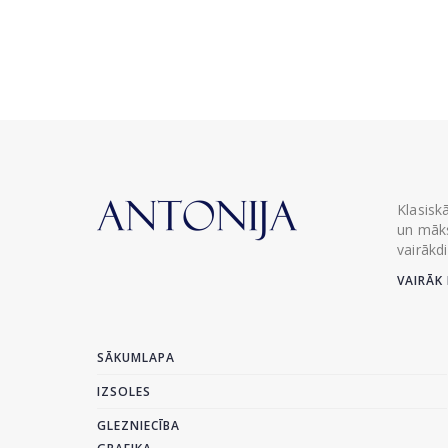
Klasisk
un māks
vairākd
VAIRĀK 
SĀKUMLAPA
IZSOLES
GLEZNIECĪBA