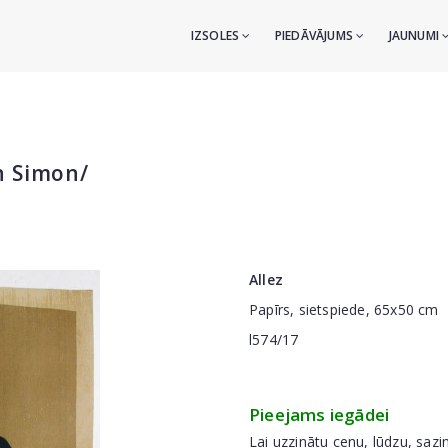
IZSOLES
PIEDĀVĀJUMS
JAUNUMI
n Simon/
Allez
Papīrs, sietspiede, 65x50 cm
l574/17
Pieejams iegādei
Lai uzzinātu cenu, lūdzu, sazi