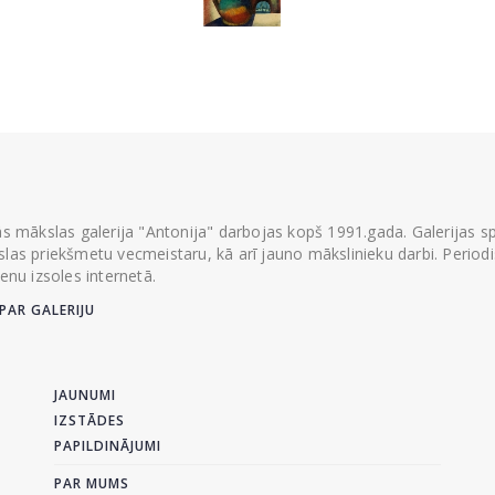
ās mākslas galerija "Antonija" darbojas kopš 1991.gada. Galerijas spec
las priekšmetu vecmeistaru, kā arī jauno mākslinieku darbi. Periodisk
ienu izsoles internetā.
PAR GALERIJU
JAUNUMI
IZSTĀDES
PAPILDINĀJUMI
PAR MUMS