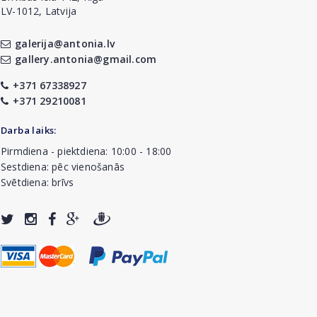
LV-1012, Latvija
galerija@antonia.lv
gallery.antonia@gmail.com
+371 67338927
+371 29210081
Darba laiks:
Pirmdiena - piektdiena: 10:00 - 18:00
Sestdiena: pēc vienošanās
Svētdiena: brīvs