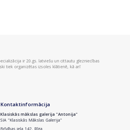
ializācija ir 20.gs. latviešu un cittautu glezniecības
i tiek organizētas izsoles klātienē, kā arī
Kontaktinformācija
Klasiskās mākslas galerija "Antonija"
SIA "Klasiskās Mākslas Galerija"
Brīvības iela 142, Rīga