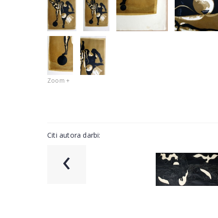
Zoom +
Citi autora darbi:
‹