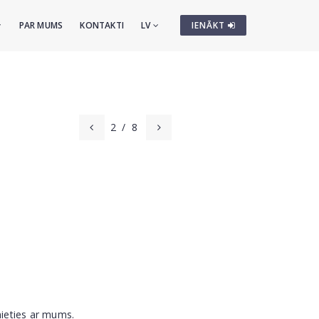
PAR MUMS
KONTAKTI
LV
IENĀKT
2
/
8
nieties ar mums.