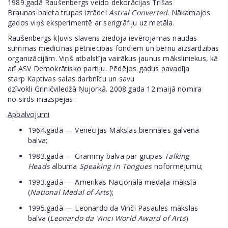
1989.gadā Raušenbergs veido dekorācijas Trišas
Braunas baleta trupas izrādei
Astral Converted
. Nākamajos
gados viņš eksperimentē ar serigrāfiju uz metāla.
Raušenbergs kļuvis slavens ziedoja ievērojamas naudas
summas medicīnas pētniecības fondiem un bērnu aizsardzības
organizācijām. Viņš atbalstīja vairākus jaunus māksliniekus, kā
arī ASV Demokrātisko partiju. Pēdējos gadus pavadīja
starp Kaptivas salas darbnīcu un savu
dzīvokli Griničviledžā Ņujorkā. 2008.gada 12.maijā nomira
no sirds mazspējas.
Apbalvojumi
1964.gadā — Venēcijas Mākslas biennāles galvenā
balva;
1983.gadā — Grammy balva par grupas
Talking
Heads
albuma
Speaking in Tongues
noformējumu;
1993.gadā — Amerikas Nacionālā medaļa mākslā
(
National Medal of Arts
);
1995.gadā — Leonardo da Vinči Pasaules mākslas
balva (
Leonardo da Vinci World Award of Arts
)