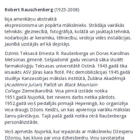
Robert Rauschenberg
(1925-2008)
bija
amerikāņu
abstraktā
ekspresionisma
un
popārta
mākslinieks. Strādāja vairākās
tehnikās:
glezniecībā
, fotogrāfijā,
kolāžā
un jauktajā tehnikā,
nodarbojās ar
keramiku
,
tēlniecību
, veidoja vides
instalācijas
.
Jaunībā uzstājās arī kā dejotājs.
Dzimis Teksasā Ernesta R. Raušenberga un Doras Karolīnas
Metsonas ģimenē. Sešpadsmit gadu vecumā sāka studēt
farmakoloģiju Teksasas universitātē Ostinā. 1943.gadā tika
iesaukts ASV Jūras kara flotē. Pēc demobilizācijas 1945.gadā
studēja Kanzassitijas mākslas institūtā, Žuliāna Akadēmijā
(
Académie Julian
) Parīzē un
Black Mountain
College
Ziemeļkarolīnā. Viņa pirmā izstāde notika
1951.gadā Ņujorkā, bet neviens darbs netika pārdots.
1952.gadā viņš piedalījās pirmajā Hepeningā, ko organizēja
viņa draugs Džons Keidžs, un kas apvienoja vairāku mākslas
žanru pārstāvjus. Tajā pašā gadā notika otrā Raušenberga
personālizstāde.
Viņš apmetās Ņujorkā, kur iepazinās ar mākslinieku Džesperu
Džonsu, kas kļuva par viņa dzīvesbiedru. Viņu savstarpēja