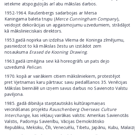
ietekme atspoguļojās arī abu mākslas darbos.
1952-1964. Raušenbergs sadarbojas ar Mersa
Kaningama baleta trupu (
Merce Cunningham Company
),
veidojot dekorācijas un apgaismojumu uzvedumiem, strādājot
kā mākslinieciskais direktors.
1953.gadā nopirka un izdzēsa Vilema de Koninga zīmējumu,
pasniedzot to kā mākslas žestu un izstādot zem
nosaukuma
Erased de Kooning Drawing
.
1963.gadā izmēģina sevi kā horeogrāfs un pats dejo
uzvedumā
Pelican
.
1970. kopā ar vairākiem citiem māksliniekiem, protestējot
pret Vjetnamas karu pārtrauc savu piedalīšanos 35. Venēcijas
Mākslas biennālē un izņem savus darbus no Savienoto Valstu
paviljona.
1985. gadā dibināja starptautiskās kultūrapmaiņas
veicināšanas projektu
Rauschenberg Overseas Culture
Interchange
, kas iekļauj vairākas valstis: Amerikas Savienotās
Valstis, Padomju Savienību, Vācijas Demokrātisko
Republiku, Meksiku, Čīli, Venecuēlu, Tibetu, Japānu, Kubu, Malaizi