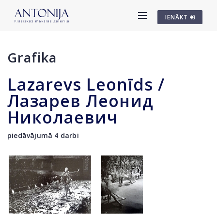
IENĀKT
Grafika
Lazarevs Leonīds /
Лазарев Леонид
Николаевич
piedāvājumā 4 darbi