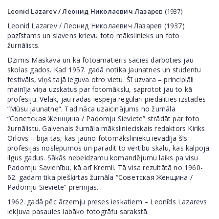
Leonid Lazarev / Леонид Николаевич Лазаре
в (1937)
Leonid Lazarev / Леонид Николаевич Лазарев (1937)
pazīstams un slavens krievu foto mākslinieks un foto
žurnālists.
Dzimis Maskavā un kā fotoamatieris sācies darboties jau
skolas gados. Kad 1957. gadā notika Jaunatnes un studentu
festivāls, viņš tajā ieguva otro vietu. Šī uzvara – principiāli
mainīja viņa uzskatus par fotomākslu, saprotot jau to kā
profesiju. Vēlāk, jau radās iespēja regulāri piedalīties izstādēs
“Mūsu jaunatne”. Tad nāca uzaicinājums no žurnāla
“Советская Женщина / Padomju Sieviete” strādāt par foto
žurnālistu. Galvenais žurnāla mākslinieciskais redaktors Kiriks
Orlovs – bija tas, kas jauno fotomākslinieku ievadīja šīs
profesijas noslēpumos un parādīt to vērtību skalu, kas kalpoja
ilgus gadus. Sākās nebeidzamu komandējumu laiks pa visu
Padomju Savienību, kā arī Kremli. Tā visa rezultātā no 1960-
62. gadam tika piešķirtas žurnāla “Советская Женщина /
Padomju Sieviete” prēmijas.
1962. gadā pēc ārzemju preses ieskatiem – Leonīds Lazarevs
iekļuva pasaules labāko fotogrāfu sarakstā.