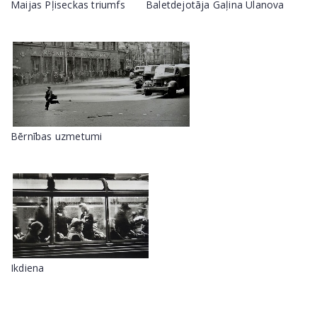
Maijas Pļiseckas triumfs
Baletdejotāja Gaļina Ulanova
Bērnības uzmetumi
Ikdiena