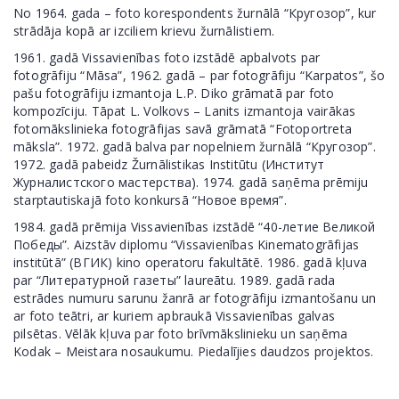
No 1964. gada – foto korespondents žurnālā “Кругозор”, kur
strādāja kopā ar izciliem krievu žurnālistiem.
1961. gadā Vissavienības foto izstādē apbalvots par
fotogrāfiju “Māsa”, 1962. gadā – par fotogrāfiju “Karpatos”, šo
pašu fotogrāfiju izmantoja L.P. Diko grāmatā par foto
kompozīciju. Tāpat L. Volkovs – Lanits izmantoja vairākas
fotomākslinieka fotogrāfijas savā grāmatā “Fotoportreta
māksla”. 1972. gadā balva par nopelniem žurnālā “Кругозор”.
1972. gadā pabeidz Žurnālistikas Institūtu (Институт
Журналистского мастерства). 1974. gadā saņēma prēmiju
starptautiskajā foto konkursā “Новое время”.
1984. gadā prēmija Vissavienības izstādē “40-летие Великой
Победы”. Aizstāv diplomu “Vissavienības Kinematogrāfijas
institūtā” (ВГИК) kino operatoru fakultātē. 1986. gadā kļuva
par “Литературной газеты” laureātu. 1989. gadā rada
estrādes numuru sarunu žanrā ar fotogrāfiju izmantošanu un
ar foto teātri, ar kuriem apbraukā Vissavienības galvas
pilsētas. Vēlāk kļuva par foto brīvmākslinieku un saņēma
Kodak – Meistara nosaukumu. Piedalījies daudzos projektos.