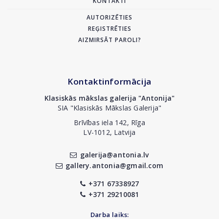
KONTAKTI
AUTORIZĒTIES
REĢISTRĒTIES
AIZMIRSĀT PAROLI?
Kontaktinformācija
Klasiskās mākslas galerija "Antonija"
SIA "Klasiskās Mākslas Galerija"
Brīvības iela 142, Rīga
LV-1012, Latvija
galerija@antonia.lv
gallery.antonia@gmail.com
+371 67338927
+371 29210081
Darba laiks: