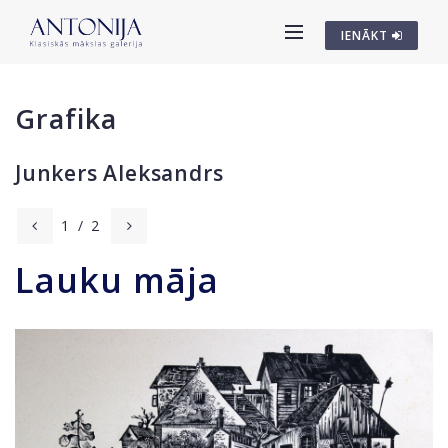
IENĀKT
Grafika
Junkers Aleksandrs
1
/
2
Lauku māja