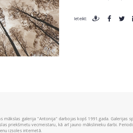
Ieteikt:
ās mākslas galerija "Antonija" darbojas kopš 1991.gada. Galerijas spec
las priekšmetu vecmeistaru, kā arī jauno mākslinieku darbi. Periodisk
ienu izsoles internetā.