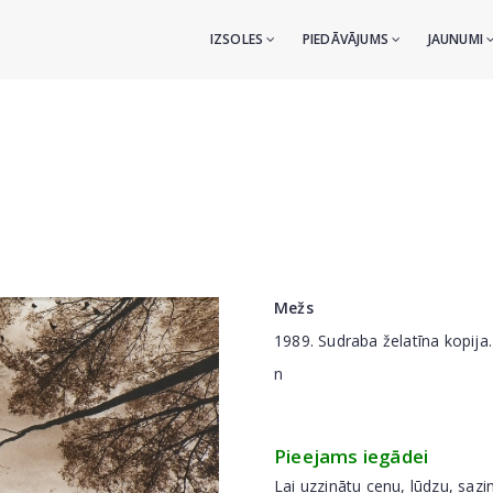
IZSOLES
PIEDĀVĀJUMS
JAUNUMI
Mežs
1989. Sudraba želatīna kopija
n
Pieejams iegādei
Lai uzzinātu cenu, lūdzu, sazi