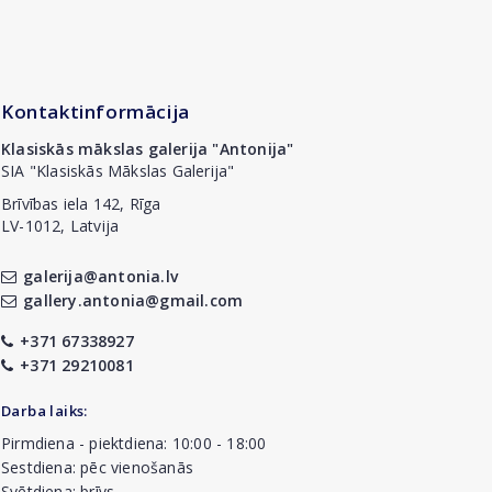
Kontaktinformācija
Klasiskās mākslas galerija "Antonija"
SIA "Klasiskās Mākslas Galerija"
Brīvības iela 142, Rīga
LV-1012, Latvija
galerija@antonia.lv
gallery.antonia@gmail.com
+371 67338927
+371 29210081
Darba laiks:
Pirmdiena - piektdiena: 10:00 - 18:00
Sestdiena: pēc vienošanās
Svētdiena: brīvs