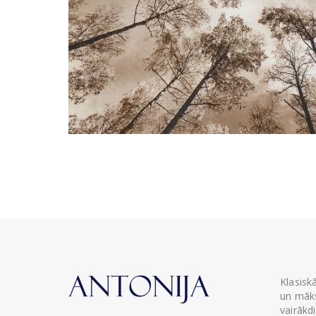
Klasisk
un māks
vairākd