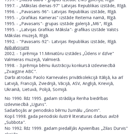
1997. - „Mākslas dienas-97" Latvijas Republikas izstāde, Rīgā.
1996. - „Pavasaris-96"- Latvijas Republikas izstāde, Rīgā.
1995. - „Grafikas Kameras" izstāde Reiterna namā, Rīgā.
1995. - „Pavasaris"- grupas izstāde galerijā „M6", Rīgā.
1995. - „Latvijas Grafikas Māksla"- grafikas izstāde Valsts
Mākslas muzejā, Rīgā.
1992. - "Pavasaris-92"- Latvijas Republikas izstāde, Rīgā.
Apbalvojumi
2002. - 1.prēmija 11.Miniatūru izstādes „Ūdens ir dzīve"
Valmieras muzejā, Valmierā.
1998. - 3.prēmija bērnu ilustrāciju konkursā izdevniecībā
„Zvaigzne ABC".
Darbi atrodas Paolo Karnevales privātkolekcijā Itālijā, ka arī
Latvijā, Francijā, Zviedrijā, Vācijā, ASV, Anglijā, Krievijā,
Ukrainā, Lietuvā, Polijā, Somijā.
No 1990. līdz 1995. gadam strādāja Reriha biedrības
izdevniecībā „Uguns".
Sadarbojās ar periodisko bērnu žurnālu „Gnom".
Kopš 1998. gada periodiski ilustrē literaturas darbus avīzē
„Subbota".
No 1992. līdz 1999. gadam piedalījās Apvienības „Zilas Durvis"