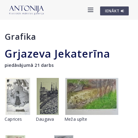
IENĀKT
Grafika
Grjazeva Jekaterīna
piedāvājumā 21 darbs
Caprices
Daugava
Meža upīte