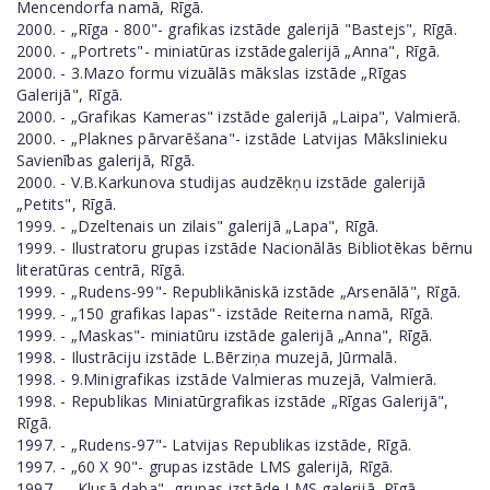
Mencendorfa namā, Rīgā.
2000. - „Rīga - 800"- grafikas izstāde galerijā "Bastejs", Rīgā.
2000. - „Portrets"- miniatūras izstādegalerijā „Anna", Rīgā.
2000. - 3.Mazo formu vizuālās mākslas izstāde „Rīgas
Galerijā", Rīgā.
2000. - „Grafikas Kameras" izstāde galerijā „Laipa", Valmierā.
2000. - „Plaknes pārvarēšana"- izstāde Latvijas Mākslinieku
Savienības galerijā, Rīgā.
2000. - V.B.Karkunova studijas audzēkņu izstāde galerijā
„Petits", Rīgā.
1999. - „Dzeltenais un zilais" galerijā „Lapa", Rīgā.
1999. - Ilustratoru grupas izstāde Nacionālās Bibliotēkas bērnu
literatūras centrā, Rīgā.
1999. - „Rudens-99"- Republikāniskā izstāde „Arsenālā", Rīgā.
1999. - „150 grafikas lapas"- izstāde Reiterna namā, Rīgā.
1999. - „Maskas"- miniatūru izstāde galerijā „Anna", Rīgā.
1998. - Ilustrāciju izstāde L.Bērziņa muzejā, Jūrmalā.
1998. - 9.Minigrafikas izstāde Valmieras muzejā, Valmierā.
1998. - Republikas Miniatūrgrafikas izstāde „Rīgas Galerijā",
Rīgā.
1997. - „Rudens-97"- Latvijas Republikas izstāde, Rīgā.
1997. - „60 Х 90"- grupas izstāde LMS galerijā, Rīgā.
1997. - „Klusā daba"- grupas izstāde LMS galerijā, Rīgā.