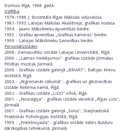
Dzimusi Rīgā, 1968. gadā.
Izglītība
1979.-1986. J. Rozentāla Rīgas Mākslas vidusskola.
1987.-1993. Latvijas Mākslas Akadēmija, grafikas nodaļa.
1994. - Jauno Mākslinieku Apvienības biedre.
1995. - Grafiķu apvienības „Grafikas kameras" biedre.
1999. - Latvijas Mākslinieku Savienības biedre.
Personālizstādes
2008.- Ziemasvētku izstāde Latvijas Universitātē, Rīgā.
2006. - „Laimes meklējumos"- grafikas izstāde Jūrmalas
Pilsētas muzejā, Jūrmalā.
2006. - Grafikas izstāde galerijā „BRIART", Baltijas Krievu
Institūtā, Rīgā.
2003. - „Atgriešanās sākumā" - grafikas un glezniecības
izstāde Reiterna namā, Rīgā.
2002. - Grafikas izstāde „LIDO" ofisā, Rīgā.
2001. - „Nostaļģija" - grafikas izstāde viesnīcā „Rīgas Licis",
Jūrmalā.
2001. - Grafikas izstāde galerijā „Solus", Starptautiskā
Praktiskās Psiholoģijas Institūtā, Rīgā.
1999. - „Priekšnojauta" - grafikas izstāde Valsts Bulduru
dārzkopības tehnikumā, Jūrmalā.