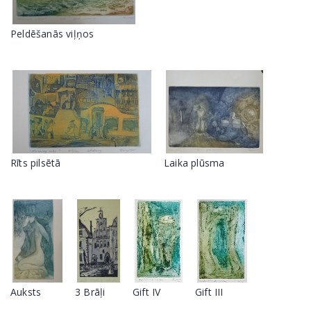
Peldēšanās viļņos
Rīts pilsētā
Laika plūsma
Auksts
3 Brāļi
Gift IV
Gift III