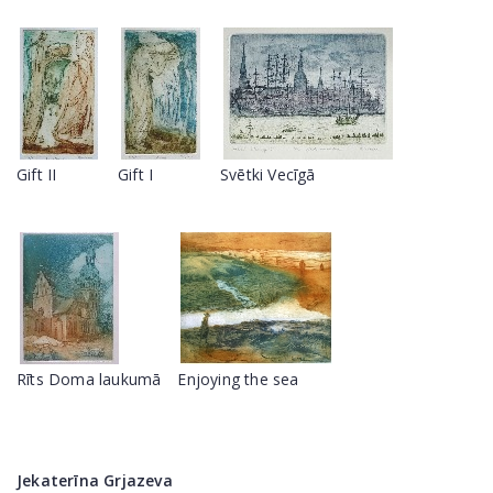
Gift II
Gift I
Svētki Vecīgā
Rīts Doma laukumā
Enjoying the sea
Jekaterīna Grjazeva