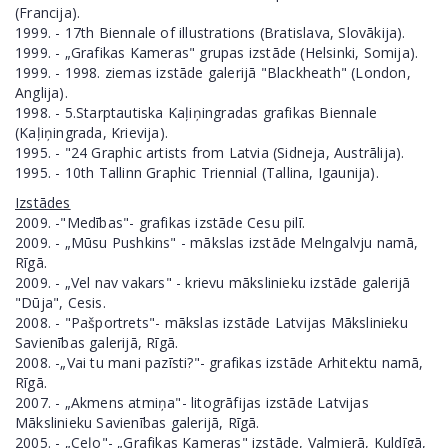
(Francija).
1999. - 17th Biennale of illustrations (Bratislava, Slovākija).
1999. - „Grafikas Kameras" grupas izstāde (Helsinki, Somija).
1999. - 1998. ziemas izstāde galerijā "Blackheath" (London,
Anglija).
1998. - 5.Starptautiska Kaļiņingradas grafikas Biennale
(Kaļiņingrada, Krievija).
1995. - "24 Graphic artists from Latvia (Sidneja, Austrālija).
1995. - 10th Tallinn Graphic Triennial (Tallina, Igaunija).
Izstādes
2009. -"Medības"- grafikas izstāde Cesu pilī.
2009. - „Mūsu Pushkins" - mākslas izstāde Melngalvju namā,
Rīgā.
2009. - „Vel nav vakars" - krievu mākslinieku izstāde galerijā
"Dūja", Cesis.
2008. - "Pašportrets"- mākslas izstāde Latvijas Mākslinieku
Savienības galerijā, Rīgā.
2008. -„Vai tu mani pazīsti?"- grafikas izstāde Arhitektu namā,
Rīgā.
2007. - „Аkmens atmiņa"- litogrāfijas izstāde Latvijas
Mākslinieku Savienības galerijā, Rīgā.
2005. - „Ceļo"- „Grafikas Kameras" izstāde, Valmierā, Kuldīgā,