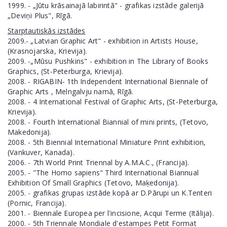
1999. - „Jūtu krāsainajā labirintā" - grafikas izstāde galerijā
„Deviņi Plus", Rīgā.
Starptautiskās izstādes
2009.- „Latvian Graphic Art" - exhibition in Artists House,
(Krasnojarska, Krievija).
2009. -„Mūsu Pushkins" - exhibition in The Library of Books
Graphics, (St-Peterburga, Krievija).
2008. - RIGABIN- 1th Independent International Biennale of
Graphic Arts , Melngalvju namā, Rīgā.
2008. - 4 International Festival of Graphic Arts, (St-Peterburga,
Krievija).
2008. - Fourth International Biannial of mini prints, (Tetovo,
Makedonija).
2008. - 5th Biennial International Miniature Print exhibition,
(Vankuver, Kanada).
2006. - 7th World Print Triennal by A.M.A.C., (Francija).
2005. - "The Homo sapiens" Third International Biannual
Exhibition Of Small Graphics (Tetovo, Maķedonija).
2005. - grafikas grupas izstāde kopā ar D.Pārupi un K.Tenteri
(Pornic, Francija).
2001. - Biennale Europea per l'incisione, Acqui Terme (Itālija).
2000. - 5th Triennale Mondiale d'estampes Petit Format