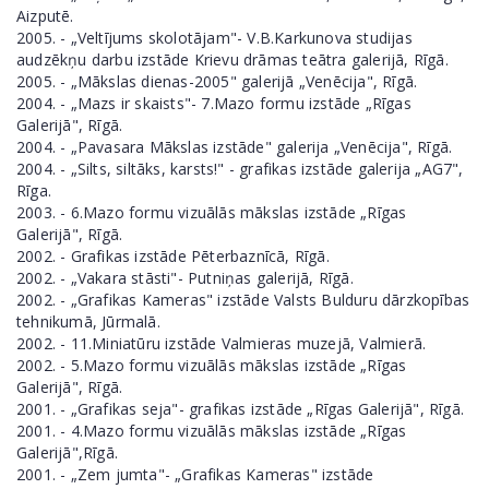
Aizputē.
2005. - „Veltījums skolotājam"- V.B.Karkunova studijas
audzēkņu darbu izstāde Krievu drāmas teātra galerijā, Rīgā.
2005. - „Mākslas dienas-2005" galerijā „Venēcija", Rīgā.
2004. - „Mazs ir skaists"- 7.Mazo formu izstāde „Rīgas
Galerijā", Rīgā.
2004. - „Pavasara Mākslas izstāde" galerija „Venēcija", Rīgā.
2004. - „Silts, siltāks, karsts!" - grafikas izstāde galerija „AG7",
Rīga.
2003. - 6.Mazo formu vizuālās mākslas izstāde „Rīgas
Galerijā", Rīgā.
2002. - Grafikas izstāde Pēterbaznīcā, Rīgā.
2002. - „Vakara stāsti"- Putniņas galerijā, Rīgā.
2002. - „Grafikas Kameras" izstāde Valsts Bulduru dārzkopības
tehnikumā, Jūrmalā.
2002. - 11.Miniatūru izstāde Valmieras muzejā, Valmierā.
2002. - 5.Mazo formu vizuālās mākslas izstāde „Rīgas
Galerijā", Rīgā.
2001. - „Grafikas seja"- grafikas izstāde „Rīgas Galerijā", Rīgā.
2001. - 4.Mazo formu vizuālās mākslas izstāde „Rīgas
Galerijā",Rīgā.
2001. - „Zem jumta"- „Grafikas Kameras" izstāde